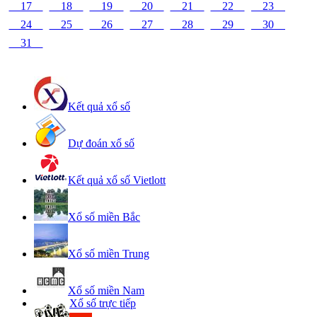
17
18
19
20
21
22
23
24
25
26
27
28
29
30
31
Kết quả xổ số
Dự đoán xổ số
Kết quả xổ số Vietlott
Xổ số miền Bắc
Xổ số miền Trung
Xổ số miền Nam
Xổ số trực tiếp