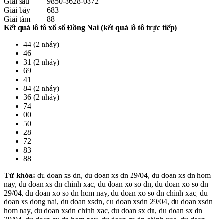
Giải sáu
9850-8628-0872
Giải bảy
683
Giải tám
88
Kết quả lô tô xổ số Đồng Nai (kết quả lô tô trực tiếp)
44 (2 nháy)
46
31 (2 nháy)
69
41
84 (2 nháy)
36 (2 nháy)
74
00
50
28
72
83
88
Từ khóa:
du doan xs dn, du doan xs dn 29/04, du doan xs dn hom
nay, du doan xs dn chinh xac, du doan xo so dn, du doan xo so dn
29/04, du doan xo so dn hom nay, du doan xo so dn chinh xac, du
doan xs dong nai, du doan xsdn, du doan xsdn 29/04, du doan xsdn
hom nay, du doan xsdn chinh xac, du doan sx dn, du doan sx dn