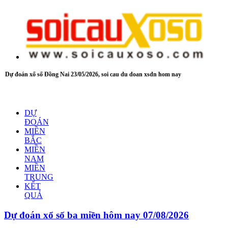
Dự đoán xổ số Đồng Nai 23/05/2026, soi cau du doan xsdn hom nay
DỰ
ĐOÁN
MIỀN
BẮC
MIỀN
NAM
MIỀN
TRUNG
KẾT
QUẢ
Dự đoán xổ số ba miền hôm nay 07/08/2026