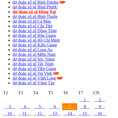
dự đoán xổ số Bình Dương
dự đoán xổ số Bình Phước
dự đoán xổ số Đồng Nai
dự đoán xổ số Bình Thuận
dự đoán xổ số Cà Mau
dự đoán xổ số Cần Thơ
dự đoán xổ số Đồng Tháp
dự đoán xổ số Hậu Giang
dự đoán xổ số Hồ Chí Minh
dự đoán xổ số Kiên Giang
dự đoán xổ số Long An
dự đoán xổ số Miền Nam
dự đoán xổ số Sóc Trăng
dự đoán xổ số Tây Ninh
dự đoán xổ số Tiền Giang
dự đoán xổ số Trà Vinh
dự đoán xổ số Vĩnh Long
dự đoán xổ số Vũng Tàu
T2
T3
T4
T5
T6
T7
CN
1
2
3
4
5
6
7
8
9
10
11
12
13
14
15
16