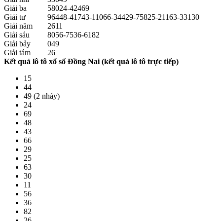
Giải ba
58024-42469
Giải tư
96448-41743-11066-34429-75825-21163-33130
Giải năm
2611
Giải sáu
8056-7536-6182
Giải bảy
049
Giải tám
26
Kết quả lô tô xổ số Đồng Nai (kết quả lô tô trực tiếp)
15
44
49 (2 nháy)
24
69
48
43
66
29
25
63
30
11
56
36
82
26