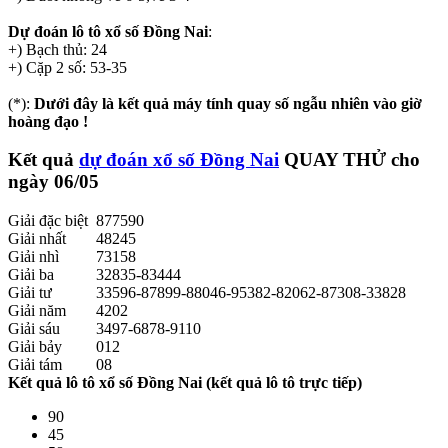
Dự đoán lô tô xổ số Đồng Nai
:
+) Bạch thủ: 24
+) Cặp 2 số: 53-35
(*):
Dưới đây là kết quả máy tính quay số ngẫu nhiên vào giờ
hoàng đạo !
Kết quả
dự đoán xổ số Đồng Nai
QUAY THỬ
cho
ngày 06/05
Giải đặc biệt
877590
Giải nhất
48245
Giải nhì
73158
Giải ba
32835-83444
Giải tư
33596-87899-88046-95382-82062-87308-33828
Giải năm
4202
Giải sáu
3497-6878-9110
Giải bảy
012
Giải tám
08
Kết quả lô tô xổ số Đồng Nai (kết quả lô tô trực tiếp)
90
45