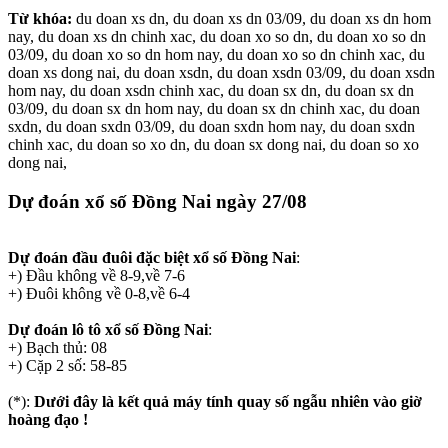
Từ khóa:
du doan xs dn, du doan xs dn 03/09, du doan xs dn hom
nay, du doan xs dn chinh xac, du doan xo so dn, du doan xo so dn
03/09, du doan xo so dn hom nay, du doan xo so dn chinh xac, du
doan xs dong nai, du doan xsdn, du doan xsdn 03/09, du doan xsdn
hom nay, du doan xsdn chinh xac, du doan sx dn, du doan sx dn
03/09, du doan sx dn hom nay, du doan sx dn chinh xac, du doan
sxdn, du doan sxdn 03/09, du doan sxdn hom nay, du doan sxdn
chinh xac, du doan so xo dn, du doan sx dong nai, du doan so xo
dong nai,
Dự đoán xổ số Đồng Nai
ngày 27/08
Dự đoán đầu đuôi đặc biệt xổ số Đồng Nai
:
+) Đầu không về 8-9,về 7-6
+) Đuôi không về 0-8,về 6-4
Dự đoán lô tô xổ số Đồng Nai
:
+) Bạch thủ: 08
+) Cặp 2 số: 58-85
(*):
Dưới đây là kết quả máy tính quay số ngẫu nhiên vào giờ
hoàng đạo !