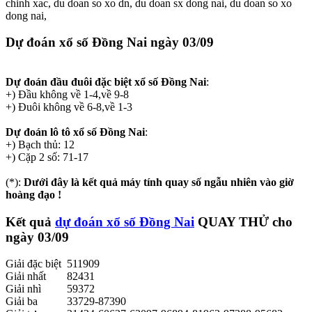
chinh xac, du doan so xo dn, du doan sx dong nai, du doan so xo
dong nai,
Dự đoán xổ số Đồng Nai
ngày 03/09
Dự đoán đầu đuôi đặc biệt xổ số Đồng Nai
:
+) Đầu không về 1-4,về 9-8
+) Đuôi không về 6-8,về 1-3
Dự đoán lô tô xổ số Đồng Nai
:
+) Bạch thủ: 12
+) Cặp 2 số: 71-17
(*):
Dưới đây là kết quả máy tính quay số ngẫu nhiên vào giờ
hoàng đạo !
Kết quả
dự đoán xổ số Đồng Nai
QUAY THỬ
cho
ngày 03/09
Giải đặc biệt
511909
Giải nhất
82431
Giải nhì
59372
Giải ba
33729-87390