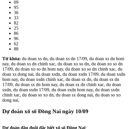
09
95
36
33
82
25
86
96
62
88
Từ khóa:
du doan xs dn, du doan xs dn 17/09, du doan xs dn hom
nay, du doan xs dn chinh xac, du doan xo so dn, du doan xo so dn
17/09, du doan xo so dn hom nay, du doan xo so dn chinh xac, du
doan xs dong nai, du doan xsdn, du doan xsdn 17/09, du doan xsdn
hom nay, du doan xsdn chinh xac, du doan sx dn, du doan sx dn
17/09, du doan sx dn hom nay, du doan sx dn chinh xac, du doan
sxdn, du doan sxdn 17/09, du doan sxdn hom nay, du doan sxdn
chinh xac, du doan so xo dn, du doan sx dong nai, du doan so xo
dong nai,
Dự đoán xổ số Đồng Nai
ngày 10/09
Dự đoán đầu đuôi đặc biệt xổ số Đồng Nai
: