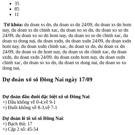
35
85
11
Từ khóa:
du doan xs dn, du doan xs dn 24/09, du doan xs dn hom
nay, du doan xs dn chinh xac, du doan xo so dn, du doan xo so dn
24/09, du doan xo so dn hom nay, du doan xo so dn chinh xac, du
doan xs dong nai, du doan xsdn, du doan xsdn 24/09, du doan xsdn
hom nay, du doan xsdn chinh xac, du doan sx dn, du doan sx dn
24/09, du doan sx dn hom nay, du doan sx dn chinh xac, du doan
sxdn, du doan sxdn 24/09, du doan sxdn hom nay, du doan sxdn
chinh xac, du doan so xo dn, du doan sx dong nai, du doan so xo
dong nai,
Dự đoán xổ số Đồng Nai
ngày 17/09
Dự đoán đầu đuôi đặc biệt xổ số Đồng Nai
:
+) Đầu không về 0-4,về 9-1
+) Đuôi không về 8-3,về 7-1
Dự đoán lô tô xổ số Đồng Nai
:
+) Bạch thủ: 17
+) Cặp 2 số: 45-54