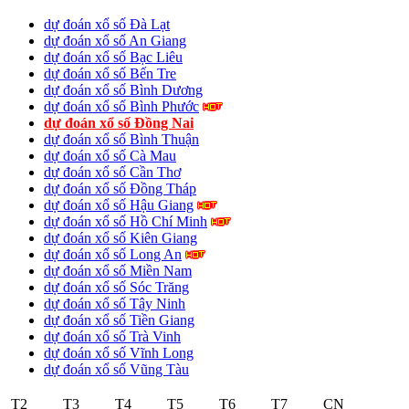
dự đoán xổ số Đà Lạt
dự đoán xổ số An Giang
dự đoán xổ số Bạc Liêu
dự đoán xổ số Bến Tre
dự đoán xổ số Bình Dương
dự đoán xổ số Bình Phước
dự đoán xổ số Đồng Nai
dự đoán xổ số Bình Thuận
dự đoán xổ số Cà Mau
dự đoán xổ số Cần Thơ
dự đoán xổ số Đồng Tháp
dự đoán xổ số Hậu Giang
dự đoán xổ số Hồ Chí Minh
dự đoán xổ số Kiên Giang
dự đoán xổ số Long An
dự đoán xổ số Miền Nam
dự đoán xổ số Sóc Trăng
dự đoán xổ số Tây Ninh
dự đoán xổ số Tiền Giang
dự đoán xổ số Trà Vinh
dự đoán xổ số Vĩnh Long
dự đoán xổ số Vũng Tàu
T2
T3
T4
T5
T6
T7
CN