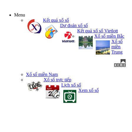
Menu
Kết quả xổ số
Dự đoán xổ số
Kết quả xổ số Vietlott
Xổ số miền Bắc
Xổ số
miền
Trung
Xổ số miền Nam
Xổ số trực tiếp
Lịch xổ số
Xem xổ số