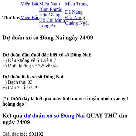
Miền Bắc
Miền Nam
Miền Trung
Bình Phước
Đà Nẵng
Hậu Giang
Thứ bảy
Miền Bắc
Đắc Nông
Hồ Chí Minh
Quảng Ngãi
Long An
Dự đoán xổ số Đồng Nai
ngày 24/09
Dự đoán đầu đuôi đặc biệt xổ số Đồng Nai
:
+) Đầu không về 6-1,về 8-7
+) Đuôi không về 7-5,về 0-8
Dự đoán lô tô xổ số Đồng Nai
:
+) Bạch thủ: 03
+) Cặp 2 số: 97-79
(*):
Dưới đây là kết quả máy tính quay số ngẫu nhiên vào giờ
hoàng đạo !
Kết quả
dự đoán xổ số Đồng Nai
QUAY THỬ
cho
ngày 24/09
Giải đặc biệt
901192