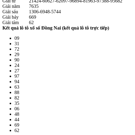
Giải tư
21424-60627-62097-96894-81963-97388-95682
Giải năm
7635
Giải sáu
1306-6948-5744
Giải bảy
669
Giải tám
62
Kết quả lô tô xổ số Đồng Nai (kết quả lô tô trực tiếp)
09
31
72
29
90
24
27
97
94
63
88
82
35
06
48
44
69
62