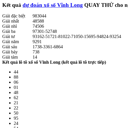
Kết quả
dự đoán xổ số Vĩnh Long
QUAY THỬ
cho n
Giải đặc biệt
983044
Giải nhất
48588
Giải nhì
74506
Giải ba
97301-52748
Giải tư
93162-51721-81022-71050-15695-94824-93254
Giải năm
9291
Giải sáu
1738-3361-6864
Giải bảy
738
Giải tám
14
Kết quả lô tô xổ số Vĩnh Long (kết quả lô tô trực tiếp)
44
88
06
01
48
62
21
22
50
95
24