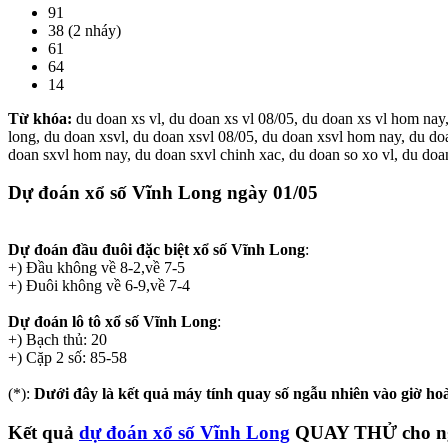
91
38 (2 nháy)
61
64
14
Từ khóa:
du doan xs vl, du doan xs vl 08/05, du doan xs vl hom nay,
long, du doan xsvl, du doan xsvl 08/05, du doan xsvl hom nay, du doa
doan sxvl hom nay, du doan sxvl chinh xac, du doan so xo vl, du doan
Dự đoán xổ số Vĩnh Long
ngày 01/05
Dự đoán đầu đuôi đặc biệt xổ số Vĩnh Long
:
+) Đầu không về 8-2,về 7-5
+) Đuôi không về 6-9,về 7-4
Dự đoán lô tô xổ số Vĩnh Long
:
+) Bạch thủ: 20
+) Cặp 2 số: 85-58
(*):
Dưới đây là kết quả máy tính quay số ngẫu nhiên vào giờ ho
Kết quả
dự đoán xổ số Vĩnh Long
QUAY THỬ
cho n