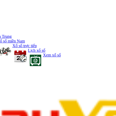
n Trung
ổ số miền Nam
Xổ số trực tiếp
Lịch xổ số
Xem xổ số