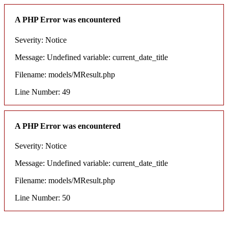
A PHP Error was encountered
Severity: Notice
Message: Undefined variable: current_date_title
Filename: models/MResult.php
Line Number: 49
A PHP Error was encountered
Severity: Notice
Message: Undefined variable: current_date_title
Filename: models/MResult.php
Line Number: 50