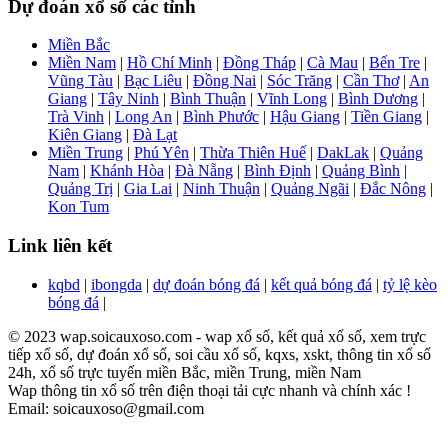
Dự đoán xổ số các tỉnh
Miền Bắc
Miền Nam
|
Hồ Chí Minh
|
Đồng Tháp
|
Cà Mau
|
Bến Tre
|
Vũng Tàu
|
Bạc Liêu
|
Đồng Nai
|
Sóc Trăng
|
Cần Thơ
|
An
Giang
|
Tây Ninh
|
Bình Thuận
|
Vĩnh Long
|
Bình Dương
|
Trà Vinh
|
Long An
|
Bình Phước
|
Hậu Giang
|
Tiền Giang
|
Kiên Giang
|
Đà Lạt
Miền Trung
|
Phú Yên
|
Thừa Thiên Huế
|
DakLak
|
Quảng
Nam
|
Khánh Hòa
|
Đà Nẵng
|
Bình Định
|
Quảng Bình
|
Quảng Trị
|
Gia Lai
|
Ninh Thuận
|
Quảng Ngãi
|
Đắc Nông
|
Kon Tum
Link liên kết
kqbd
|
ibongda
|
dự đoán bóng đá
|
kết quả bóng đá
|
tỷ lệ kèo
bóng đá
|
© 2023 wap.soicauxoso.com - wap xổ số, kết quả xổ số, xem trực
tiếp xổ số, dự đoán xổ số, soi cầu xổ số, kqxs, xskt, thông tin xổ số
24h, xổ số trực tuyến miền Bắc, miền Trung, miền Nam
Wap thông tin xổ số trên điện thoại tải cực nhanh và chính xác !
Email: soicauxoso@gmail.com