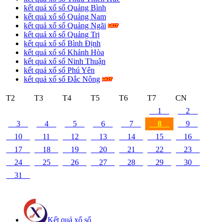
kết quả xổ số Quảng Bình
kết quả xổ số Quảng Nam
kết quả xổ số Quảng Ngãi
kết quả xổ số Quảng Trị
kết quả xổ số Bình Định
kết quả xổ số Khánh Hòa
kết quả xổ số Ninh Thuận
kết quả xổ số Phú Yên
kết quả xổ số Đắc Nông
T2
T3
T4
T5
T6
T7
CN
1
2
3
4
5
6
7
8
9
10
11
12
13
14
15
16
17
18
19
20
21
22
23
24
25
26
27
28
29
30
31
Kết quả xổ số