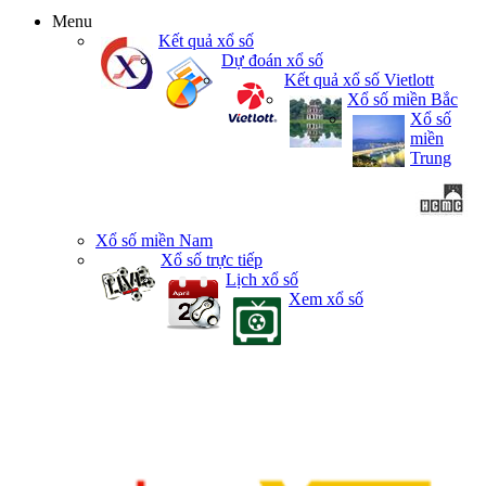
Menu
Kết quả xổ số
Dự đoán xổ số
Kết quả xổ số Vietlott
Xổ số miền Bắc
Xổ số
miền
Trung
Xổ số miền Nam
Xổ số trực tiếp
Lịch xổ số
Xem xổ số