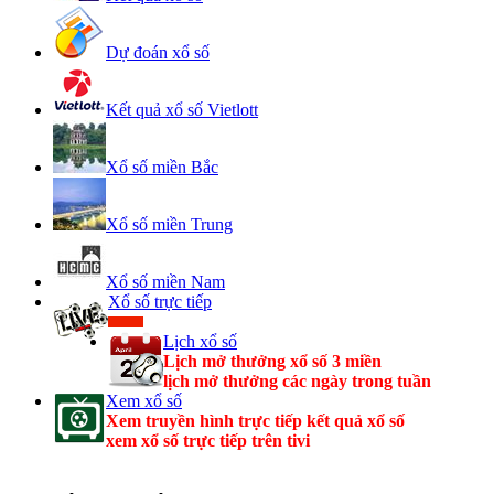
Dự đoán xổ số
Kết quả xổ số Vietlott
Xổ số miền Bắc
Xổ số miền Trung
Xổ số miền Nam
Xổ số trực tiếp
Lịch xổ số
Lịch mở thưởng xổ số 3 miền
lịch mở thưởng các ngày trong tuần
Xem xổ số
Xem truyền hình trực tiếp kết quả xổ số
xem xổ số trực tiếp trên tivi