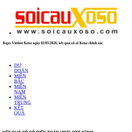
Kqxs Vietlott Keno ngày 02/05/2026, kết quả xổ số Keno chính xác
DỰ
ĐOÁN
MIỀN
BẮC
MIỀN
NAM
MIỀN
TRUNG
KẾT
QUẢ