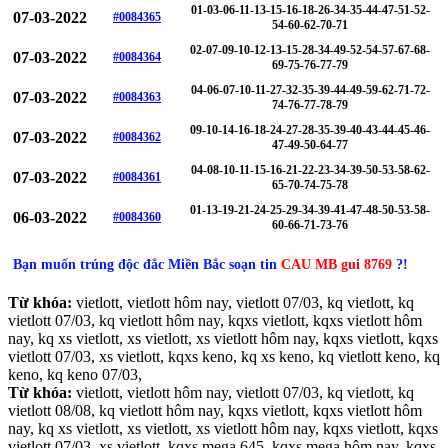
01-03-06-11-13-15-16-18-26-34-35-44-47-51-52-
07-03-2022
#0084365
54-60-62-70-71
02-07-09-10-12-13-15-28-34-49-52-54-57-67-68-
07-03-2022
#0084364
69-75-76-77-79
04-06-07-10-11-27-32-35-39-44-49-59-62-71-72-
07-03-2022
#0084363
74-76-77-78-79
09-10-14-16-18-24-27-28-35-39-40-43-44-45-46-
07-03-2022
#0084362
47-49-50-64-77
04-08-10-11-15-16-21-22-23-34-39-50-53-58-62-
07-03-2022
#0084361
65-70-74-75-78
01-13-19-21-24-25-29-34-39-41-47-48-50-53-58-
06-03-2022
#0084360
60-66-71-73-76
Bạn muốn trúng độc đắc Miền Bắc soạn tin
CAU MB gui 8769
?!
Từ khóa:
vietlott, vietlott hôm nay, vietlott 07/03, kq vietlott, kq
vietlott 07/03, kq vietlott hôm nay, kqxs vietlott, kqxs vietlott hôm
nay, kq xs vietlott, xs vietlott, xs vietlott hôm nay, kqxs vietlott, kqxs
vietlott 07/03, xs vietlott, kqxs keno, kq xs keno, kq vietlott keno, kq
keno, kq keno 07/03,
Từ khóa:
vietlott, vietlott hôm nay, vietlott 07/03, kq vietlott, kq
vietlott 08/08, kq vietlott hôm nay, kqxs vietlott, kqxs vietlott hôm
nay, kq xs vietlott, xs vietlott, xs vietlott hôm nay, kqxs vietlott, kqxs
vietlott 07/03, xs vietlott, kqxs mega 645, kqxs mega hôm nay, kqxs