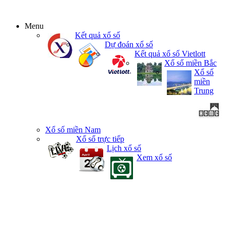
Menu
Kết quả xổ số
Dự đoán xổ số
Kết quả xổ số Vietlott
Xổ số miền Bắc
Xổ số
miền
Trung
Xổ số miền Nam
Xổ số trực tiếp
Lịch xổ số
Xem xổ số