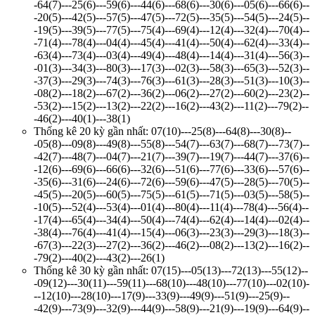
-64(7)---25(6)---59(6)---44(6)---68(6)---30(6)---05(6)---66(6)--
-20(5)---42(5)---57(5)---47(5)---72(5)---35(5)---54(5)---24(5)--
-19(5)---39(5)---77(5)---75(4)---69(4)---12(4)---32(4)---70(4)--
-71(4)---78(4)---04(4)---45(4)---41(4)---50(4)---62(4)---33(4)--
-63(4)---73(4)---03(4)---49(4)---48(4)---14(4)---31(4)---56(3)--
-01(3)---34(3)---80(3)---17(3)---02(3)---58(3)---65(3)---52(3)--
-37(3)---29(3)---74(3)---76(3)---61(3)---28(3)---51(3)---10(3)--
-08(2)---18(2)---67(2)---36(2)---06(2)---27(2)---60(2)---23(2)--
-53(2)---15(2)---13(2)---22(2)---16(2)---43(2)---11(2)---79(2)--
-46(2)---40(1)---38(1)
Thống kê 20 kỳ gần nhất: 07(10)---25(8)---64(8)---30(8)--
-05(8)---09(8)---49(8)---55(8)---54(7)---63(7)---68(7)---73(7)--
-42(7)---48(7)---04(7)---21(7)---39(7)---19(7)---44(7)---37(6)--
-12(6)---69(6)---66(6)---32(6)---51(6)---77(6)---33(6)---57(6)--
-35(6)---31(6)---24(6)---72(6)---59(6)---47(5)---28(5)---70(5)--
-45(5)---20(5)---60(5)---75(5)---61(5)---71(5)---03(5)---58(5)--
-10(5)---52(4)---53(4)---01(4)---80(4)---11(4)---78(4)---56(4)--
-17(4)---65(4)---34(4)---50(4)---74(4)---62(4)---14(4)---02(4)--
-38(4)---76(4)---41(4)---15(4)---06(3)---23(3)---29(3)---18(3)--
-67(3)---22(3)---27(2)---36(2)---46(2)---08(2)---13(2)---16(2)--
-79(2)---40(2)---43(2)---26(1)
Thống kê 30 kỳ gần nhất: 07(15)---05(13)---72(13)---55(12)--
-09(12)---30(11)---59(11)---68(10)---48(10)---77(10)---02(10)-
--12(10)---28(10)---17(9)---33(9)---49(9)---51(9)---25(9)--
-42(9)---73(9)---32(9)---44(9)---58(9)---21(9)---19(9)---64(9)--