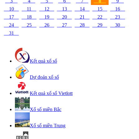
3
4
5
6
7
8
9
10
11
12
13
14
15
16
17
18
19
20
21
22
23
24
25
26
27
28
29
30
31
Kết quả xổ số
Dự đoán xổ số
Kết quả xổ số Vietlott
Xổ số miền Bắc
Xổ số miền Trung