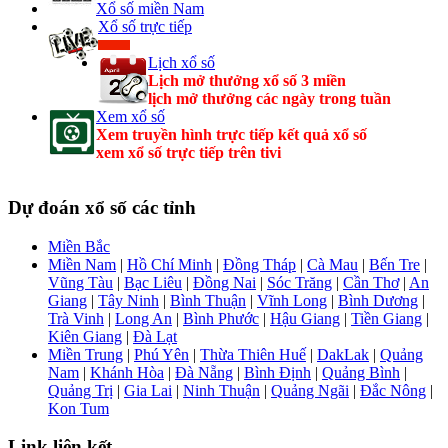
Xổ số miền Nam
Xổ số trực tiếp
Lịch xổ số
Lịch mở thưởng xổ số 3 miền
lịch mở thưởng các ngày trong tuần
Xem xổ số
Xem truyền hình trực tiếp kết quả xổ số
xem xổ số trực tiếp trên tivi
Dự đoán xổ số các tỉnh
Miền Bắc
Miền Nam
|
Hồ Chí Minh
|
Đồng Tháp
|
Cà Mau
|
Bến Tre
|
Vũng Tàu
|
Bạc Liêu
|
Đồng Nai
|
Sóc Trăng
|
Cần Thơ
|
An
Giang
|
Tây Ninh
|
Bình Thuận
|
Vĩnh Long
|
Bình Dương
|
Trà Vinh
|
Long An
|
Bình Phước
|
Hậu Giang
|
Tiền Giang
|
Kiên Giang
|
Đà Lạt
Miền Trung
|
Phú Yên
|
Thừa Thiên Huế
|
DakLak
|
Quảng
Nam
|
Khánh Hòa
|
Đà Nẵng
|
Bình Định
|
Quảng Bình
|
Quảng Trị
|
Gia Lai
|
Ninh Thuận
|
Quảng Ngãi
|
Đắc Nông
|
Kon Tum
Link liên kết