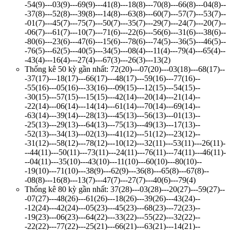
-54(9)---03(9)---69(9)---41(8)---18(8)---70(8)---66(8)---04(8)--
-37(8)---52(8)---39(8)---14(8)---63(8)---60(7)---57(7)---53(7)--
-01(7)---45(7)---75(7)---50(7)---35(7)---29(7)---24(7)---20(7)--
-06(7)---61(7)---10(7)---71(6)---22(6)---56(6)---31(6)---38(6)--
-80(6)---23(6)---47(6)---15(6)---78(6)---74(5)---36(5)---46(5)--
-76(5)---62(5)---40(5)---34(5)---08(4)---11(4)---79(4)---65(4)--
-43(4)---16(4)---27(4)---67(3)---26(3)---13(2)
Thống kê 50 kỳ gần nhất: 72(20)---07(20)---03(18)---68(17)--
-37(17)---18(17)---66(17)---48(17)---59(16)---77(16)--
-55(16)---05(16)---33(16)---09(15)---12(15)---54(15)--
-30(15)---57(15)---15(15)---42(14)---20(14)---21(14)--
-22(14)---06(14)---14(14)---61(14)---70(14)---69(14)--
-63(14)---39(14)---28(13)---45(13)---56(13)---01(13)--
-25(13)---29(13)---64(13)---75(13)---49(13)---17(13)--
-52(13)---34(13)---02(13)---41(12)---51(12)---23(12)--
-31(12)---58(12)---78(12)---10(12)---32(11)---53(11)---26(11)-
--44(11)---50(11)---73(11)---24(11)---76(11)---74(11)---46(11)-
--04(11)---35(10)---43(10)---11(10)---60(10)---80(10)--
-19(10)---71(10)---38(9)---62(9)---36(8)---65(8)---67(8)--
-08(8)---16(8)---13(7)---47(7)---27(7)---40(6)---79(4)
Thống kê 80 kỳ gần nhất: 37(28)---03(28)---20(27)---59(27)--
-07(27)---48(26)---61(26)---18(26)---39(26)---43(24)--
-12(24)---42(24)---05(23)---45(23)---68(23)---72(23)--
-19(23)---06(23)---64(22)---33(22)---55(22)---32(22)--
-22(22)---77(22)---25(21)---66(21)---63(21)---14(21)--