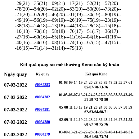
-29(21)---35(21)---09(21)---17(21)---52(21)---57(20)--
-78(20)---54(20)---02(20)---53(20)---50(20)---73(20)--
-21(20)---62(20)---46(20)---01(19)---30(19)---80(19)--
-49(19)---56(19)---69(19)---26(19)---75(19)---23(19)--
-38(18)---24(18)---13(18)---44(18)---28(18)---15(18)--
-10(18)---70(18)---58(18)---76(17)---51(17)---36(17)--
-27(16)---60(16)---65(16)---11(16)---04(16)---41(16)--
-40(16)---34(16)---08(15)---74(15)---67(15)---47(15)--
-16(15)---71(14)---31(14)---79(13)
Kết quả quay số mở thưởng Keno các kỳ khác
Ngày quay
Kỳ quay
Kết quả Keno
01-08-09-14-19-24-26-28-35-39-48-52-55-57-61-
07-03-2022
#0084383
65-67-70-73-76
01-05-06-07-13-21-24-25-27-28-30-35-38-43-49-
07-03-2022
#0084382
51-59-73-78-80
05-08-11-13-17-19-21-23-24-30-36-56-57-58-59-
07-03-2022
#0084381
62-63-64-68-71
02-09-11-12-19-22-23-24-32-43-44-46-47-54-55-
07-03-2022
#0084380
60-67-70-75-76
03-09-13-21-23-27-28-31-38-39-40-41-45-48-51-
07-03-2022
#0084379
59-61-68-73-74