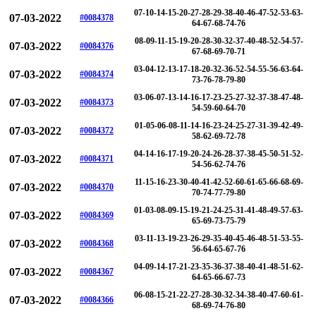
07-10-14-15-20-27-28-29-38-40-46-47-52-53-63-
07-03-2022
#0084378
64-67-68-74-76
08-09-11-15-19-20-28-30-32-37-40-48-52-54-57-
07-03-2022
#0084376
67-68-69-70-71
03-04-12-13-17-18-20-32-36-52-54-55-56-63-64-
07-03-2022
#0084374
73-76-78-79-80
03-06-07-13-14-16-17-23-25-27-32-37-38-47-48-
07-03-2022
#0084373
54-59-60-64-70
01-05-06-08-11-14-16-23-24-25-27-31-39-42-49-
07-03-2022
#0084372
58-62-69-72-78
04-14-16-17-19-20-24-26-28-37-38-45-50-51-52-
07-03-2022
#0084371
54-56-62-74-76
11-15-16-23-30-40-41-42-52-60-61-65-66-68-69-
07-03-2022
#0084370
70-74-77-79-80
01-03-08-09-15-19-21-24-25-31-41-48-49-57-63-
07-03-2022
#0084369
65-69-73-75-79
03-11-13-19-23-26-29-35-40-45-46-48-51-53-55-
07-03-2022
#0084368
56-64-65-67-76
04-09-14-17-21-23-35-36-37-38-40-41-48-51-62-
07-03-2022
#0084367
64-65-66-67-73
06-08-15-21-22-27-28-30-32-34-38-40-47-60-61-
07-03-2022
#0084366
68-69-74-76-80