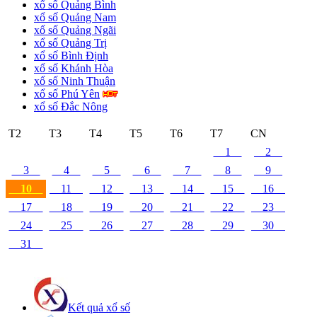
xổ số Quảng Bình
xổ số Quảng Nam
xổ số Quảng Ngãi
xổ số Quảng Trị
xổ số Bình Định
xổ số Khánh Hòa
xổ số Ninh Thuận
xổ số Phú Yên
xổ số Đắc Nông
T2
T3
T4
T5
T6
T7
CN
1
2
3
4
5
6
7
8
9
10
11
12
13
14
15
16
17
18
19
20
21
22
23
24
25
26
27
28
29
30
31
Kết quả xổ số