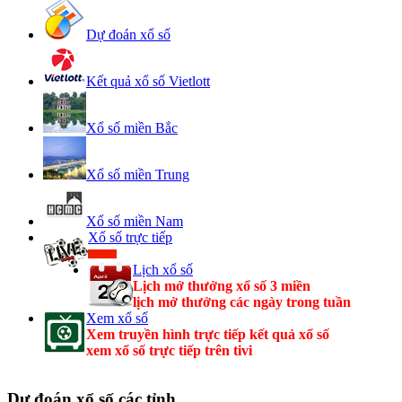
Dự đoán xổ số
Kết quả xổ số Vietlott
Xổ số miền Bắc
Xổ số miền Trung
Xổ số miền Nam
Xổ số trực tiếp
Lịch xổ số
Lịch mở thưởng xổ số 3 miền
lịch mở thưởng các ngày trong tuần
Xem xổ số
Xem truyền hình trực tiếp kết quả xổ số
xem xổ số trực tiếp trên tivi
Dự đoán xổ số các tỉnh