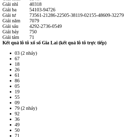
Giải nhì
40318
Giải ba
54103-94726
Giải tư
73561-21286-22505-38119-02155-48609-32279
Giải năm
7079
Giải sáu
4292-2736-0549
Giải bảy
750
Giải tám
71
Kết quả lô tô xổ số Gia Lai (kết quả lô tô trực tiếp)
03 (2 nháy)
67
18
26
61
86
05
19
55
09
79 (2 nháy)
92
36
49
50
71