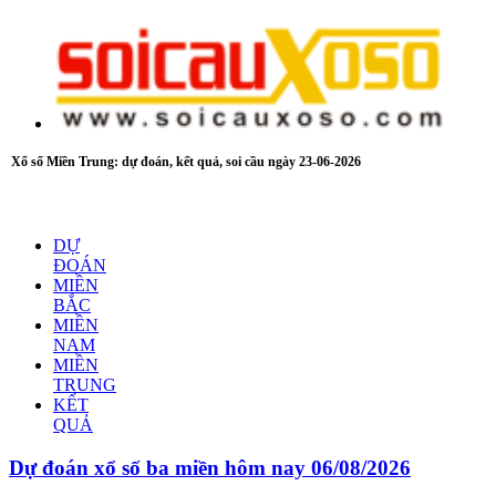
Xổ số Miền Trung: dự đoán, kết quả, soi cầu ngày 23-06-2026
DỰ
ĐOÁN
MIỀN
BẮC
MIỀN
NAM
MIỀN
TRUNG
KẾT
QUẢ
Dự đoán xổ số ba miền hôm nay 06/08/2026