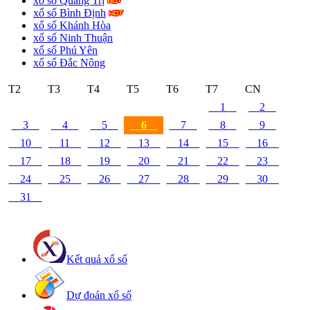
xổ số Quảng Trị
xổ số Bình Định
xổ số Khánh Hòa
xổ số Ninh Thuận
xổ số Phú Yên
xổ số Đắc Nông
T2
T3
T4
T5
T6
T7
CN
1
2
3
4
5
6
7
8
9
10
11
12
13
14
15
16
17
18
19
20
21
22
23
24
25
26
27
28
29
30
31
Kết quả xổ số
Dự đoán xổ số