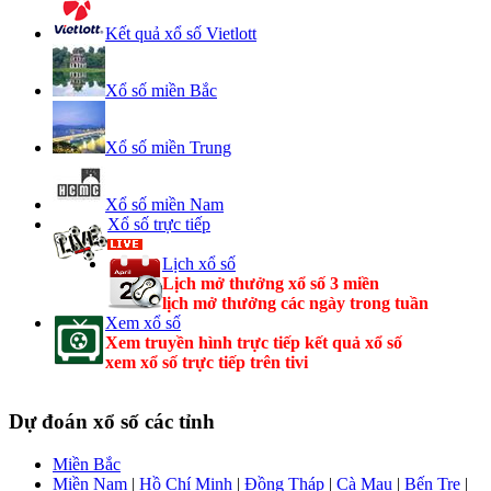
Kết quả xổ số Vietlott
Xổ số miền Bắc
Xổ số miền Trung
Xổ số miền Nam
Xổ số trực tiếp
Lịch xổ số
Lịch mở thưởng xổ số 3 miền
lịch mở thưởng các ngày trong tuần
Xem xổ số
Xem truyền hình trực tiếp kết quả xổ số
xem xổ số trực tiếp trên tivi
Dự đoán xổ số các tỉnh
Miền Bắc
Miền Nam
|
Hồ Chí Minh
|
Đồng Tháp
|
Cà Mau
|
Bến Tre
|