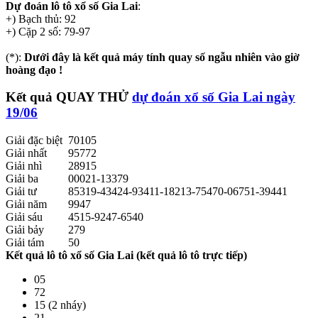
Dự đoán lô tô xổ số Gia Lai
:
+) Bạch thủ: 92
+) Cặp 2 số: 79-97
(*):
Dưới đây là kết quả máy tính quay số ngẫu nhiên vào giờ
hoàng đạo !
Kết quả
QUAY THỬ
dự đoán xổ số Gia Lai ngày
19/06
Giải đặc biệt
70105
Giải nhất
95772
Giải nhì
28915
Giải ba
00021-13379
Giải tư
85319-43424-93411-18213-75470-06751-39441
Giải năm
9947
Giải sáu
4515-9247-6540
Giải bảy
279
Giải tám
50
Kết quả lô tô xổ số Gia Lai (kết quả lô tô trực tiếp)
05
72
15 (2 nháy)
21