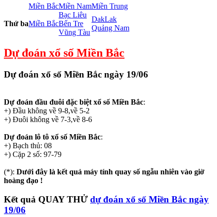
Miền Bắc
Miền Nam
Miền Trung
Bạc Liêu
DakLak
Thứ ba
Miền Bắc
Bến Tre
Quảng Nam
Vũng Tàu
Dự đoán xổ số Miền Bắc
Dự đoán xổ số Miền Bắc
ngày 19/06
Dự đoán đầu đuôi đặc biệt xổ số Miền Bắc
:
+) Đầu không về 9-8,về 5-2
+) Đuôi không về 7-3,về 8-6
Dự đoán lô tô xổ số Miền Bắc
:
+) Bạch thủ: 08
+) Cặp 2 số: 97-79
(*):
Dưới đây là kết quả máy tính quay số ngẫu nhiên vào giờ
hoàng đạo !
Kết quả
QUAY THỬ
dự đoán xổ số Miền Bắc ngày
19/06