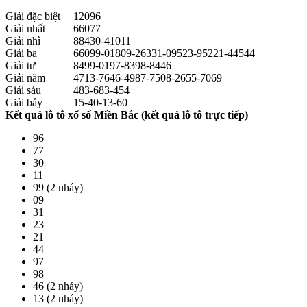
Giải đặc biệt
12096
Giải nhất
66077
Giải nhì
88430-41011
Giải ba
66099-01809-26331-09523-95221-44544
Giải tư
8499-0197-8398-8446
Giải năm
4713-7646-4987-7508-2655-7069
Giải sáu
483-683-454
Giải bảy
15-40-13-60
Kết quả lô tô xổ số Miền Bắc (kết quả lô tô trực tiếp)
96
77
30
11
99 (2 nháy)
09
31
23
21
44
97
98
46 (2 nháy)
13 (2 nháy)