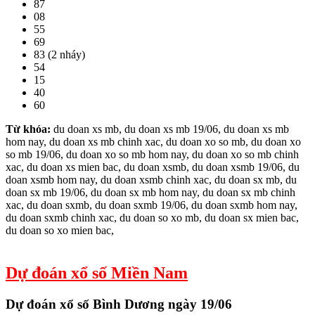
87
08
55
69
83 (2 nháy)
54
15
40
60
Từ khóa:
du doan xs mb, du doan xs mb 19/06, du doan xs mb
hom nay, du doan xs mb chinh xac, du doan xo so mb, du doan xo
so mb 19/06, du doan xo so mb hom nay, du doan xo so mb chinh
xac, du doan xs mien bac, du doan xsmb, du doan xsmb 19/06, du
doan xsmb hom nay, du doan xsmb chinh xac, du doan sx mb, du
doan sx mb 19/06, du doan sx mb hom nay, du doan sx mb chinh
xac, du doan sxmb, du doan sxmb 19/06, du doan sxmb hom nay,
du doan sxmb chinh xac, du doan so xo mb, du doan sx mien bac,
du doan so xo mien bac,
Dự đoán xổ số Miền Nam
Dự đoán xổ số Bình Dương
ngày 19/06