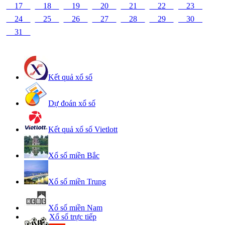
17
18
19
20
21
22
23
24
25
26
27
28
29
30
31
Kết quả xổ số
Dự đoán xổ số
Kết quả xổ số Vietlott
Xổ số miền Bắc
Xổ số miền Trung
Xổ số miền Nam
Xổ số trực tiếp