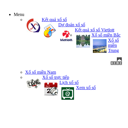
Menu
Kết quả xổ số
Dự đoán xổ số
Kết quả xổ số Vietlott
Xổ số miền Bắc
Xổ số
miền
Trung
Xổ số miền Nam
Xổ số trực tiếp
Lịch xổ số
Xem xổ số