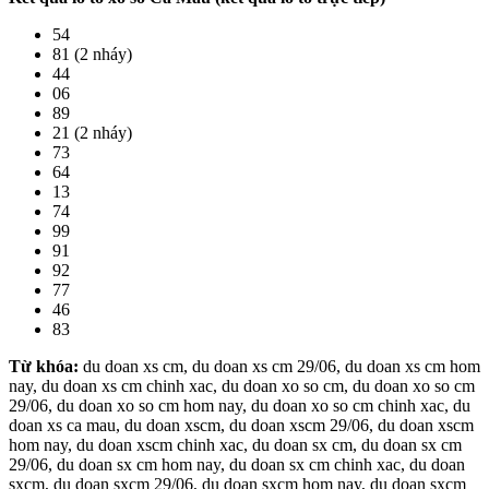
54
81 (2 nháy)
44
06
89
21 (2 nháy)
73
64
13
74
99
91
92
77
46
83
Từ khóa:
du doan xs cm, du doan xs cm 29/06, du doan xs cm hom
nay, du doan xs cm chinh xac, du doan xo so cm, du doan xo so cm
29/06, du doan xo so cm hom nay, du doan xo so cm chinh xac, du
doan xs ca mau, du doan xscm, du doan xscm 29/06, du doan xscm
hom nay, du doan xscm chinh xac, du doan sx cm, du doan sx cm
29/06, du doan sx cm hom nay, du doan sx cm chinh xac, du doan
sxcm, du doan sxcm 29/06, du doan sxcm hom nay, du doan sxcm