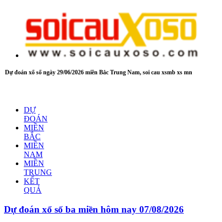
Dự đoán xổ số ngày 29/06/2026 miền Bắc Trung Nam, soi cau xsmb xs mn
DỰ
ĐOÁN
MIỀN
BẮC
MIỀN
NAM
MIỀN
TRUNG
KẾT
QUẢ
Dự đoán xổ số ba miền hôm nay 07/08/2026