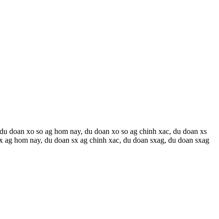
 du doan xo so ag hom nay, du doan xo so ag chinh xac, du doan xs
sx ag hom nay, du doan sx ag chinh xac, du doan sxag, du doan sxag