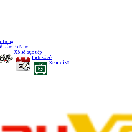
n Trung
ổ số miền Nam
Xổ số trực tiếp
Lịch xổ số
Xem xổ số