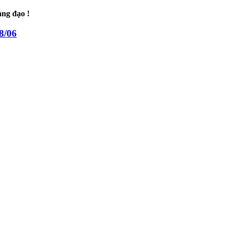
àng đạo !
8/06