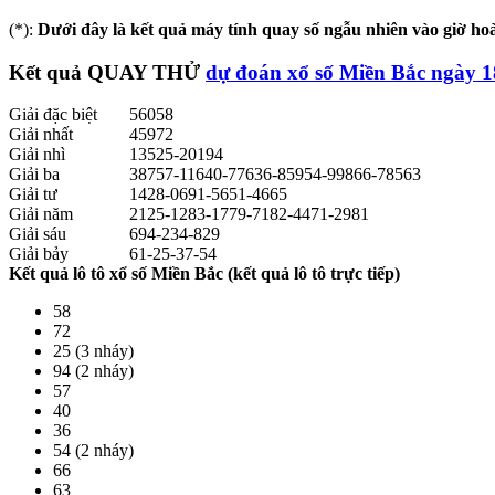
(*):
Dưới đây là kết quả máy tính quay số ngẫu nhiên vào giờ ho
Kết quả
QUAY THỬ
dự đoán xổ số Miền Bắc ngày 1
Giải đặc biệt
56058
Giải nhất
45972
Giải nhì
13525-20194
Giải ba
38757-11640-77636-85954-99866-78563
Giải tư
1428-0691-5651-4665
Giải năm
2125-1283-1779-7182-4471-2981
Giải sáu
694-234-829
Giải bảy
61-25-37-54
Kết quả lô tô xổ số Miền Bắc (kết quả lô tô trực tiếp)
58
72
25 (3 nháy)
94 (2 nháy)
57
40
36
54 (2 nháy)
66
63