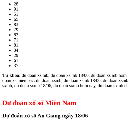
28
91
51
65
83
79
82
71
81
34
29
61
37
Từ khóa:
du doan xs mb, du doan xs mb 18/06, du doan xs mb hom n
doan xs mien bac, du doan xsmb, du doan xsmb 18/06, du doan xsmb
sxmb, du doan sxmb 18/06, du doan sxmb hom nay, du doan sxmb chi
Dự đoán xổ số Miền Nam
Dự đoán xổ số An Giang
ngày 18/06