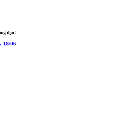
àng đạo !
y 18/06