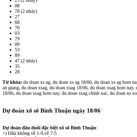
25 (2 nháy)
08
78 (2 nháy)
27
68
70
03
79
09
53
89
47 (2 nháy)
35
28
Từ khóa:
du doan xs ag, du doan xs ag 18/06, du doan xs ag hom nay
an giang, du doan xsag, du doan xsag 18/06, du doan xsag hom nay, 
18/06, du doan sxag hom nay, du doan sxag chinh xac, du doan so xo 
Dự đoán xổ số Bình Thuận
ngày 18/06
Dự đoán đầu đuôi đặc biệt xổ số Bình Thuận
:
+) Đầu không về 1-9,về 7-5