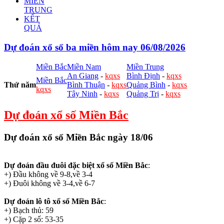
MIỀN
TRUNG
KẾT
QUẢ
Dự đoán xổ số ba miền hôm nay 06/08/2026
Miền Bắc
Miền Nam
Miền Trung
An Giang
-
kqxs
Bình Định
-
kqxs
Miền Bắc
Thứ năm
Bình Thuận
-
kqxs
Quảng Bình
-
kqxs
kqxs
Tây Ninh
-
kqxs
Quảng Trị
-
kqxs
Dự đoán xổ số Miền Bắc
Dự đoán xổ số Miền Bắc
ngày 18/06
Dự đoán đầu đuôi đặc biệt xổ số Miền Bắc
:
+) Đầu không về 9-8,về 3-4
+) Đuôi không về 3-4,về 6-7
Dự đoán lô tô xổ số Miền Bắc
:
+) Bạch thủ: 59
+) Cặp 2 số: 53-35