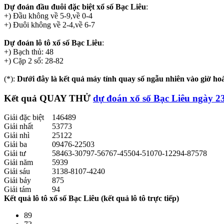
Dự đoán đầu đuôi đặc biệt xổ số Bạc Liêu
:
+) Đầu không về 5-9,về 0-4
+) Đuôi không về 2-4,về 6-7
Dự đoán lô tô xổ số Bạc Liêu
:
+) Bạch thủ: 48
+) Cặp 2 số: 28-82
(*):
Dưới đây là kết quả máy tính quay số ngẫu nhiên vào giờ ho
Kết quả
QUAY THỬ
dự đoán xổ số Bạc Liêu ngày 2
Giải đặc biệt
146489
Giải nhất
53773
Giải nhì
25122
Giải ba
09476-22503
Giải tư
58463-30797-56767-45504-51070-12294-87578
Giải năm
5939
Giải sáu
3138-8107-4240
Giải bảy
875
Giải tám
94
Kết quả lô tô xổ số Bạc Liêu (kết quả lô tô trực tiếp)
89