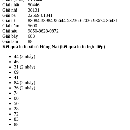
Giải nhất
50446
Giải nhì
38131
Giải ba
22569-61341
Giải tư
88084-38984-96644-58236-62036-93674-86431
Giải năm
5600
Giải sáu
9850-8628-0872
Giải bảy
683
Giải tám
88
Kết quả lô tô xổ số Đồng Nai (kết quả lô tô trực tiếp)
44 (2 nháy)
46
31 (2 nháy)
69
41
84 (2 nháy)
36 (2 nháy)
74
00
50
28
72
83
88