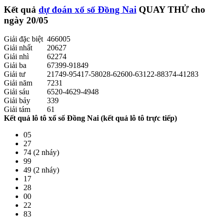
Kết quả
dự đoán xổ số Đồng Nai
QUAY THỬ
cho
ngày 20/05
Giải đặc biệt
466005
Giải nhất
20627
Giải nhì
62274
Giải ba
67399-91849
Giải tư
21749-95417-58028-62600-63122-88374-41283
Giải năm
7231
Giải sáu
6520-4629-4948
Giải bảy
339
Giải tám
61
Kết quả lô tô xổ số Đồng Nai (kết quả lô tô trực tiếp)
05
27
74 (2 nháy)
99
49 (2 nháy)
17
28
00
22
83