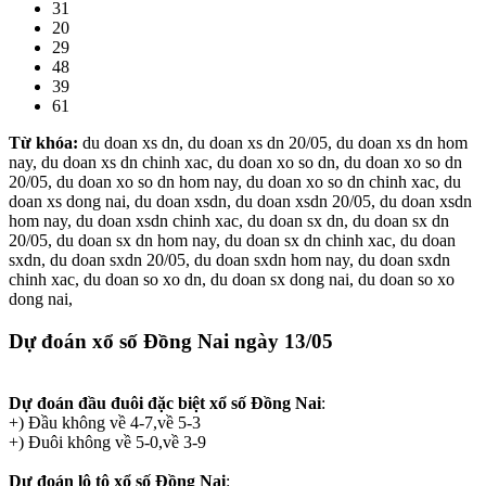
31
20
29
48
39
61
Từ khóa:
du doan xs dn, du doan xs dn 20/05, du doan xs dn hom
nay, du doan xs dn chinh xac, du doan xo so dn, du doan xo so dn
20/05, du doan xo so dn hom nay, du doan xo so dn chinh xac, du
doan xs dong nai, du doan xsdn, du doan xsdn 20/05, du doan xsdn
hom nay, du doan xsdn chinh xac, du doan sx dn, du doan sx dn
20/05, du doan sx dn hom nay, du doan sx dn chinh xac, du doan
sxdn, du doan sxdn 20/05, du doan sxdn hom nay, du doan sxdn
chinh xac, du doan so xo dn, du doan sx dong nai, du doan so xo
dong nai,
Dự đoán xổ số Đồng Nai
ngày 13/05
Dự đoán đầu đuôi đặc biệt xổ số Đồng Nai
:
+) Đầu không về 4-7,về 5-3
+) Đuôi không về 5-0,về 3-9
Dự đoán lô tô xổ số Đồng Nai
: