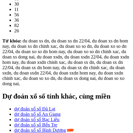
30
11
56
36
82
26
Từ khóa:
du doan xs dn, du doan xs dn 22/04, du doan xs dn hom
nay, du doan xs dn chinh xac, du doan xo so dn, du doan xo so dn
22/04, du doan xo so dn hom nay, du doan xo so dn chinh xac, du
doan xs dong nai, du doan xsdn, du doan xsdn 22/04, du doan xsdn
hom nay, du doan xsdn chinh xac, du doan sx dn, du doan sx dn
22/04, du doan sx dn hom nay, du doan sx dn chinh xac, du doan
sxdn, du doan sxdn 22/04, du doan sxdn hom nay, du doan sxdn
chinh xac, du doan so xo dn, du doan sx dong nai, du doan so xo
dong nai,
Dự đoán xổ số tỉnh khác, cùng miền
dự đoán xổ số Đà Lạt
dự đoán xổ số An Giang
dự đoán xổ số Bạc Liêu
dự đoán xổ số Bến Tre
dự đoán xổ số Bình Dương