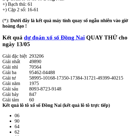
+) Bạch thủ: 61
+) Cặp 2 số: 16-61
(*):
Dưới đây là kết quả máy tính quay số ngẫu nhiên vào giờ
hoàng đạo !
Kết quả
dự đoán xổ số Đồng Nai
QUAY THỬ
cho
ngày 13/05
Giải đặc biệt
293206
Giải nhất
49890
Giải nhì
70564
Giải ba
95462-04488
Giải tư
58995-10168-17350-17384-31721-49399-40215
Giải năm
1975
Giải sáu
8093-8723-9148
Giải bảy
847
Giải tám
60
Kết quả lô tô xổ số Đồng Nai (kết quả lô tô trực tiếp)
06
90
64
62