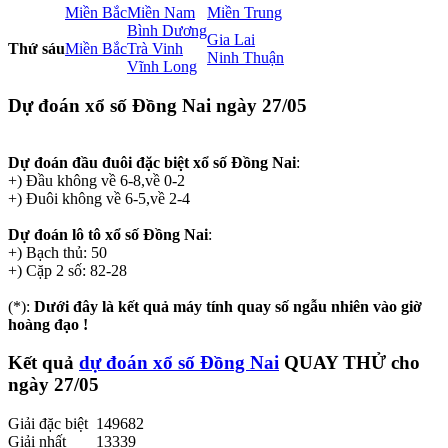
Miền Bắc
Miền Nam
Miền Trung
Bình Dương
Gia Lai
Thứ sáu
Miền Bắc
Trà Vinh
Ninh Thuận
Vĩnh Long
Dự đoán xổ số Đồng Nai
ngày 27/05
Dự đoán đầu đuôi đặc biệt xổ số Đồng Nai
:
+) Đầu không về 6-8,về 0-2
+) Đuôi không về 6-5,về 2-4
Dự đoán lô tô xổ số Đồng Nai
:
+) Bạch thủ: 50
+) Cặp 2 số: 82-28
(*):
Dưới đây là kết quả máy tính quay số ngẫu nhiên vào giờ
hoàng đạo !
Kết quả
dự đoán xổ số Đồng Nai
QUAY THỬ
cho
ngày 27/05
Giải đặc biệt
149682
Giải nhất
13339