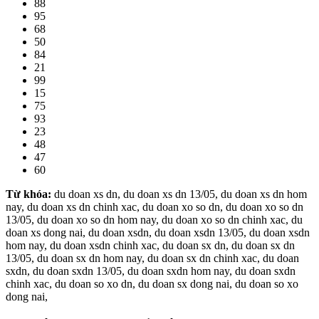
88
95
68
50
84
21
99
15
75
93
23
48
47
60
Từ khóa:
du doan xs dn, du doan xs dn 13/05, du doan xs dn hom
nay, du doan xs dn chinh xac, du doan xo so dn, du doan xo so dn
13/05, du doan xo so dn hom nay, du doan xo so dn chinh xac, du
doan xs dong nai, du doan xsdn, du doan xsdn 13/05, du doan xsdn
hom nay, du doan xsdn chinh xac, du doan sx dn, du doan sx dn
13/05, du doan sx dn hom nay, du doan sx dn chinh xac, du doan
sxdn, du doan sxdn 13/05, du doan sxdn hom nay, du doan sxdn
chinh xac, du doan so xo dn, du doan sx dong nai, du doan so xo
dong nai,