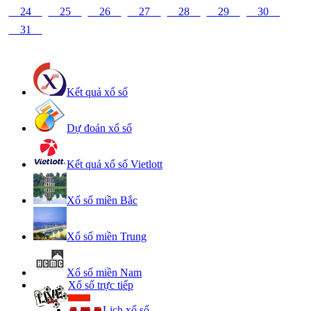
24
25
26
27
28
29
30
31
Kết quả xổ số
Dự đoán xổ số
Kết quả xổ số Vietlott
Xổ số miền Bắc
Xổ số miền Trung
Xổ số miền Nam
Xổ số trực tiếp
Lịch xổ số