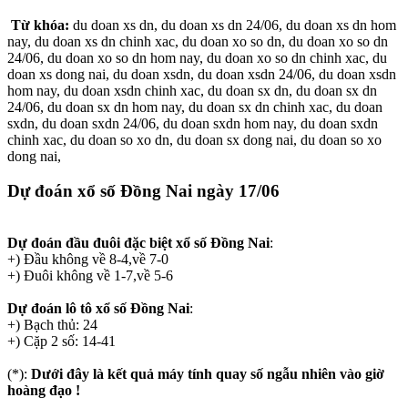
Từ khóa:
du doan xs dn, du doan xs dn 24/06, du doan xs dn hom
nay, du doan xs dn chinh xac, du doan xo so dn, du doan xo so dn
24/06, du doan xo so dn hom nay, du doan xo so dn chinh xac, du
doan xs dong nai, du doan xsdn, du doan xsdn 24/06, du doan xsdn
hom nay, du doan xsdn chinh xac, du doan sx dn, du doan sx dn
24/06, du doan sx dn hom nay, du doan sx dn chinh xac, du doan
sxdn, du doan sxdn 24/06, du doan sxdn hom nay, du doan sxdn
chinh xac, du doan so xo dn, du doan sx dong nai, du doan so xo
dong nai,
Dự đoán xổ số Đồng Nai
ngày 17/06
Dự đoán đầu đuôi đặc biệt xổ số Đồng Nai
:
+) Đầu không về 8-4,về 7-0
+) Đuôi không về 1-7,về 5-6
Dự đoán lô tô xổ số Đồng Nai
:
+) Bạch thủ: 24
+) Cặp 2 số: 14-41
(*):
Dưới đây là kết quả máy tính quay số ngẫu nhiên vào giờ
hoàng đạo !