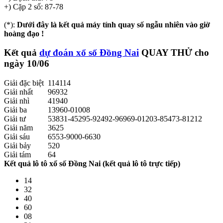
+) Cặp 2 số: 87-78
(*):
Dưới đây là kết quả máy tính quay số ngẫu nhiên vào giờ
hoàng đạo !
Kết quả
dự đoán xổ số Đồng Nai
QUAY THỬ
cho
ngày 10/06
Giải đặc biệt
114114
Giải nhất
96932
Giải nhì
41940
Giải ba
13960-01008
Giải tư
53831-45295-92492-96969-01203-85473-81212
Giải năm
3625
Giải sáu
6553-9000-6630
Giải bảy
520
Giải tám
64
Kết quả lô tô xổ số Đồng Nai (kết quả lô tô trực tiếp)
14
32
40
60
08