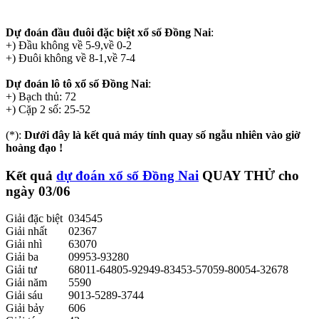
Dự đoán đầu đuôi đặc biệt xổ số Đồng Nai
:
+) Đầu không về 5-9,về 0-2
+) Đuôi không về 8-1,về 7-4
Dự đoán lô tô xổ số Đồng Nai
:
+) Bạch thủ: 72
+) Cặp 2 số: 25-52
(*):
Dưới đây là kết quả máy tính quay số ngẫu nhiên vào giờ
hoàng đạo !
Kết quả
dự đoán xổ số Đồng Nai
QUAY THỬ
cho
ngày 03/06
Giải đặc biệt
034545
Giải nhất
02367
Giải nhì
63070
Giải ba
09953-93280
Giải tư
68011-64805-92949-83453-57059-80054-32678
Giải năm
5590
Giải sáu
9013-5289-3744
Giải bảy
606