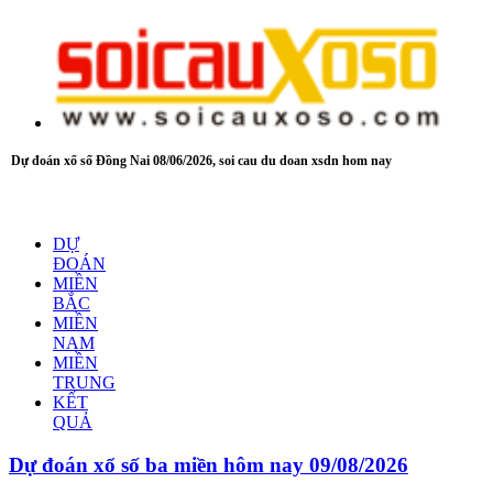
Dự đoán xổ số Đồng Nai 08/06/2026, soi cau du doan xsdn hom nay
DỰ
ĐOÁN
MIỀN
BẮC
MIỀN
NAM
MIỀN
TRUNG
KẾT
QUẢ
Dự đoán xổ số ba miền hôm nay 09/08/2026