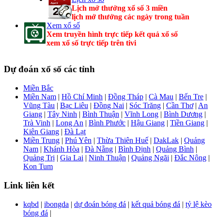
Lịch mở thưởng xổ số 3 miền
lịch mở thưởng các ngày trong tuần
Xem xổ số
Xem truyền hình trực tiếp kết quả xổ số
xem xổ số trực tiếp trên tivi
Dự đoán xổ số các tỉnh
Miền Bắc
Miền Nam
|
Hồ Chí Minh
|
Đồng Tháp
|
Cà Mau
|
Bến Tre
|
Vũng Tàu
|
Bạc Liêu
|
Đồng Nai
|
Sóc Trăng
|
Cần Thơ
|
An
Giang
|
Tây Ninh
|
Bình Thuận
|
Vĩnh Long
|
Bình Dương
|
Trà Vinh
|
Long An
|
Bình Phước
|
Hậu Giang
|
Tiền Giang
|
Kiên Giang
|
Đà Lạt
Miền Trung
|
Phú Yên
|
Thừa Thiên Huế
|
DakLak
|
Quảng
Nam
|
Khánh Hòa
|
Đà Nẵng
|
Bình Định
|
Quảng Bình
|
Quảng Trị
|
Gia Lai
|
Ninh Thuận
|
Quảng Ngãi
|
Đắc Nông
|
Kon Tum
Link liên kết
kqbd
|
ibongda
|
dự đoán bóng đá
|
kết quả bóng đá
|
tỷ lệ kèo
bóng đá
|