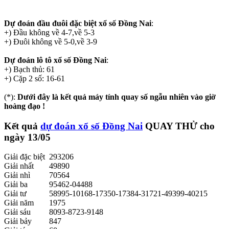
Dự đoán đầu đuôi đặc biệt xổ số Đồng Nai
:
+) Đầu không về 4-7,về 5-3
+) Đuôi không về 5-0,về 3-9
Dự đoán lô tô xổ số Đồng Nai
:
+) Bạch thủ: 61
+) Cặp 2 số: 16-61
(*):
Dưới đây là kết quả máy tính quay số ngẫu nhiên vào giờ
hoàng đạo !
Kết quả
dự đoán xổ số Đồng Nai
QUAY THỬ
cho
ngày 13/05
Giải đặc biệt
293206
Giải nhất
49890
Giải nhì
70564
Giải ba
95462-04488
Giải tư
58995-10168-17350-17384-31721-49399-40215
Giải năm
1975
Giải sáu
8093-8723-9148
Giải bảy
847