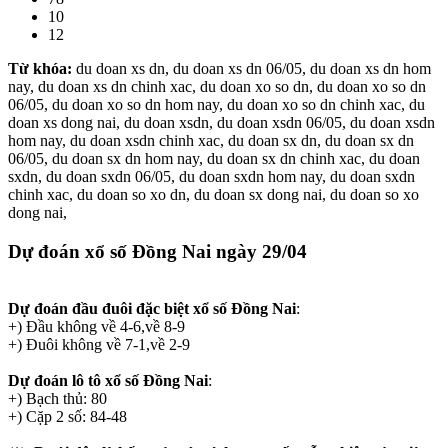
10
12
Từ khóa:
du doan xs dn, du doan xs dn 06/05, du doan xs dn hom
nay, du doan xs dn chinh xac, du doan xo so dn, du doan xo so dn
06/05, du doan xo so dn hom nay, du doan xo so dn chinh xac, du
doan xs dong nai, du doan xsdn, du doan xsdn 06/05, du doan xsdn
hom nay, du doan xsdn chinh xac, du doan sx dn, du doan sx dn
06/05, du doan sx dn hom nay, du doan sx dn chinh xac, du doan
sxdn, du doan sxdn 06/05, du doan sxdn hom nay, du doan sxdn
chinh xac, du doan so xo dn, du doan sx dong nai, du doan so xo
dong nai,
Dự đoán xổ số Đồng Nai
ngày 29/04
Dự đoán đầu đuôi đặc biệt xổ số Đồng Nai
:
+) Đầu không về 4-6,về 8-9
+) Đuôi không về 7-1,về 2-9
Dự đoán lô tô xổ số Đồng Nai
:
+) Bạch thủ: 80
+) Cặp 2 số: 84-48