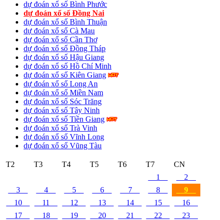
dự đoán xổ số Bình Phước
dự đoán xổ số Đồng Nai
dự đoán xổ số Bình Thuận
dự đoán xổ số Cà Mau
dự đoán xổ số Cần Thơ
dự đoán xổ số Đồng Tháp
dự đoán xổ số Hậu Giang
dự đoán xổ số Hồ Chí Minh
dự đoán xổ số Kiên Giang
dự đoán xổ số Long An
dự đoán xổ số Miền Nam
dự đoán xổ số Sóc Trăng
dự đoán xổ số Tây Ninh
dự đoán xổ số Tiền Giang
dự đoán xổ số Trà Vinh
dự đoán xổ số Vĩnh Long
dự đoán xổ số Vũng Tàu
T2
T3
T4
T5
T6
T7
CN
1
2
3
4
5
6
7
8
9
10
11
12
13
14
15
16
17
18
19
20
21
22
23