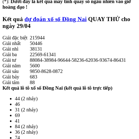
(*):
Dưới đây là kết quả máy tính quay số ngẫu nhiên vào giờ
hoàng đạo !
Kết quả
dự đoán xổ số Đồng Nai
QUAY THỬ
cho
ngày 29/04
Giải đặc biệt
215944
Giải nhất
50446
Giải nhì
38131
Giải ba
22569-61341
Giải tư
88084-38984-96644-58236-62036-93674-86431
Giải năm
5600
Giải sáu
9850-8628-0872
Giải bảy
683
Giải tám
88
Kết quả lô tô xổ số Đồng Nai (kết quả lô tô trực tiếp)
44 (2 nháy)
46
31 (2 nháy)
69
41
84 (2 nháy)
36 (2 nháy)
74