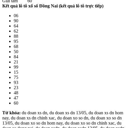
Giải tám
60
Kết quả lô tô xổ số Đồng Nai (kết quả lô tô trực tiếp)
06
90
64
62
88
95
68
50
84
21
99
15
75
93
23
48
47
60
Từ khóa:
du doan xs dn, du doan xs dn 13/05, du doan xs dn hom
nay, du doan xs dn chinh xac, du doan xo so dn, du doan xo so dn
13/05, du doan xo so dn hom nay, du doan xo so dn chinh xac, du