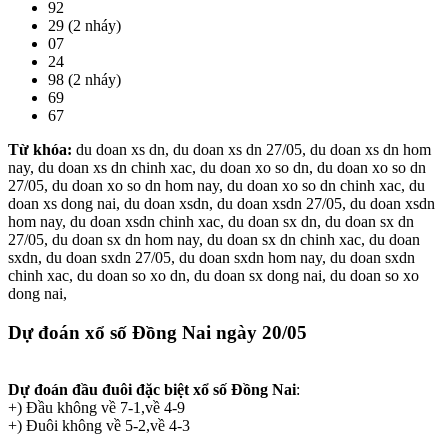
92
29 (2 nháy)
07
24
98 (2 nháy)
69
67
Từ khóa:
du doan xs dn, du doan xs dn 27/05, du doan xs dn hom
nay, du doan xs dn chinh xac, du doan xo so dn, du doan xo so dn
27/05, du doan xo so dn hom nay, du doan xo so dn chinh xac, du
doan xs dong nai, du doan xsdn, du doan xsdn 27/05, du doan xsdn
hom nay, du doan xsdn chinh xac, du doan sx dn, du doan sx dn
27/05, du doan sx dn hom nay, du doan sx dn chinh xac, du doan
sxdn, du doan sxdn 27/05, du doan sxdn hom nay, du doan sxdn
chinh xac, du doan so xo dn, du doan sx dong nai, du doan so xo
dong nai,
Dự đoán xổ số Đồng Nai
ngày 20/05
Dự đoán đầu đuôi đặc biệt xổ số Đồng Nai
:
+) Đầu không về 7-1,về 4-9
+) Đuôi không về 5-2,về 4-3