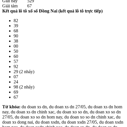
Giải bảy
529
Giải tám
67
Kết quả lô tô xổ số Đồng Nai (kết quả lô tô trực tiếp)
82
39
68
90
38
00
50
60
57
92
29 (2 nháy)
07
24
98 (2 nháy)
69
67
Từ khóa:
du doan xs dn, du doan xs dn 27/05, du doan xs dn hom
nay, du doan xs dn chinh xac, du doan xo so dn, du doan xo so dn
27/05, du doan xo so dn hom nay, du doan xo so dn chinh xac, du
doan xs dong nai, du doan xsdn, du doan xsdn 27/05, du doan xsdn