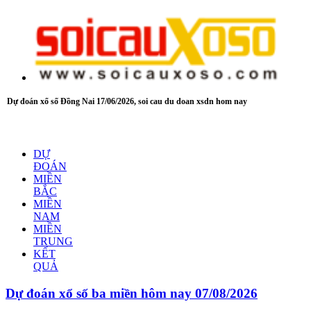
Dự đoán xổ số Đồng Nai 17/06/2026, soi cau du doan xsdn hom nay
DỰ
ĐOÁN
MIỀN
BẮC
MIỀN
NAM
MIỀN
TRUNG
KẾT
QUẢ
Dự đoán xổ số ba miền hôm nay 07/08/2026