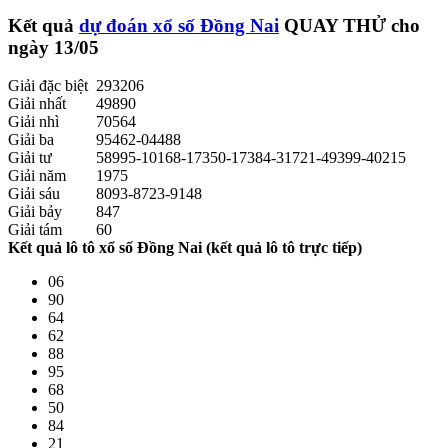
Kết quả
dự đoán xổ số Đồng Nai
QUAY THỬ
cho
ngày 13/05
Giải đặc biệt
293206
Giải nhất
49890
Giải nhì
70564
Giải ba
95462-04488
Giải tư
58995-10168-17350-17384-31721-49399-40215
Giải năm
1975
Giải sáu
8093-8723-9148
Giải bảy
847
Giải tám
60
Kết quả lô tô xổ số Đồng Nai (kết quả lô tô trực tiếp)
06
90
64
62
88
95
68
50
84
21