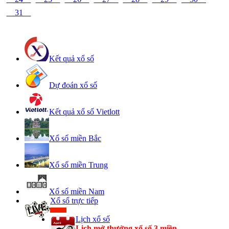
31
Kết quả xổ số
Dự đoán xổ số
Kết quả xổ số Vietlott
Xổ số miền Bắc
Xổ số miền Trung
Xổ số miền Nam
Xổ số trực tiếp
Lịch xổ số
Lịch mở thưởng xổ số 3 miền