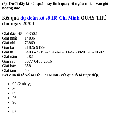
(*):
Dưới đây là kết quả máy tính quay số ngẫu nhiên vào giờ
hoàng đạo !
Kết quả
dự đoán xổ số Hồ Chí Minh
QUAY THỬ
cho ngày 20/04
Giải đặc biệt
053502
Giải nhất
14836
Giải nhì
73869
Giải ba
21826-91996
Giải tư
34035-22197-71454-47811-42638-96545-90502
Giải năm
4282
Giải sáu
3077-6485-2516
Giải bảy
858
Giải tám
59
Kết quả lô tô xổ số Hồ Chí Minh (kết quả lô tô trực tiếp)
02 (2 nháy)
36
69
26
96
35
97