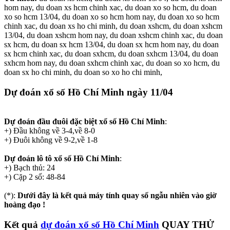
hom nay, du doan xs hcm chinh xac, du doan xo so hcm, du doan
xo so hcm 13/04, du doan xo so hcm hom nay, du doan xo so hcm
chinh xac, du doan xs ho chi minh, du doan xshcm, du doan xshcm
13/04, du doan xshcm hom nay, du doan xshcm chinh xac, du doan
sx hcm, du doan sx hcm 13/04, du doan sx hcm hom nay, du doan
sx hcm chinh xac, du doan sxhcm, du doan sxhcm 13/04, du doan
sxhcm hom nay, du doan sxhcm chinh xac, du doan so xo hcm, du
doan sx ho chi minh, du doan so xo ho chi minh,
Dự đoán xổ số Hồ Chí Minh
ngày 11/04
Dự đoán đầu đuôi đặc biệt xổ số Hồ Chí Minh
:
+) Đầu không về 3-4,về 8-0
+) Đuôi không về 9-2,về 1-8
Dự đoán lô tô xổ số Hồ Chí Minh
:
+) Bạch thủ: 24
+) Cặp 2 số: 48-84
(*):
Dưới đây là kết quả máy tính quay số ngẫu nhiên vào giờ
hoàng đạo !
Kết quả
dự đoán xổ số Hồ Chí Minh
QUAY THỬ