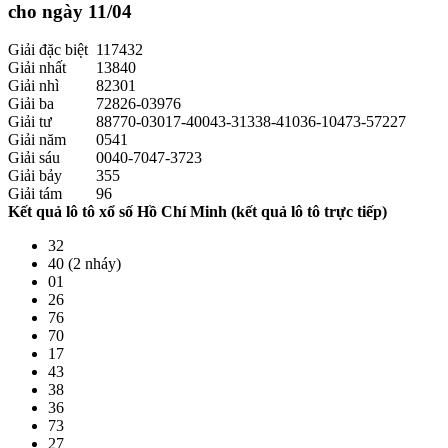
cho ngày 11/04
Giải đặc biệt
117432
Giải nhất
13840
Giải nhì
82301
Giải ba
72826-03976
Giải tư
88770-03017-40043-31338-41036-10473-57227
Giải năm
0541
Giải sáu
0040-7047-3723
Giải bảy
355
Giải tám
96
Kết quả lô tô xổ số Hồ Chí Minh (kết quả lô tô trực tiếp)
32
40 (2 nháy)
01
26
76
70
17
43
38
36
73
27