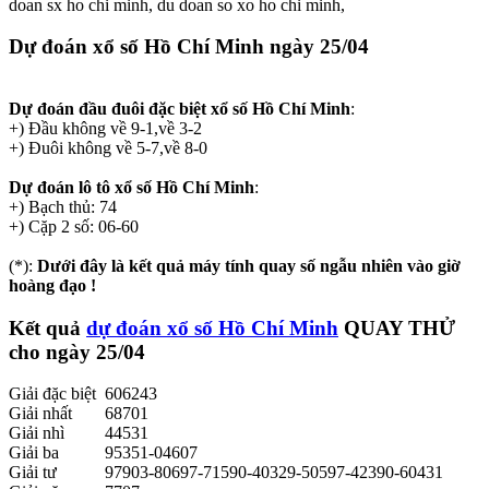
doan sx ho chi minh, du doan so xo ho chi minh,
Dự đoán xổ số Hồ Chí Minh
ngày 25/04
Dự đoán đầu đuôi đặc biệt xổ số Hồ Chí Minh
:
+) Đầu không về 9-1,về 3-2
+) Đuôi không về 5-7,về 8-0
Dự đoán lô tô xổ số Hồ Chí Minh
:
+) Bạch thủ: 74
+) Cặp 2 số: 06-60
(*):
Dưới đây là kết quả máy tính quay số ngẫu nhiên vào giờ
hoàng đạo !
Kết quả
dự đoán xổ số Hồ Chí Minh
QUAY THỬ
cho ngày 25/04
Giải đặc biệt
606243
Giải nhất
68701
Giải nhì
44531
Giải ba
95351-04607
Giải tư
97903-80697-71590-40329-50597-42390-60431