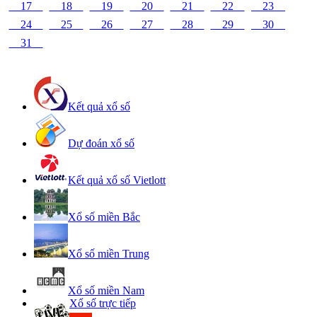
17
18
19
20
21
22
23
24
25
26
27
28
29
30
31
Kết quả xổ số
Dự đoán xổ số
Kết quả xổ số Vietlott
Xổ số miền Bắc
Xổ số miền Trung
Xổ số miền Nam
Xổ số trực tiếp