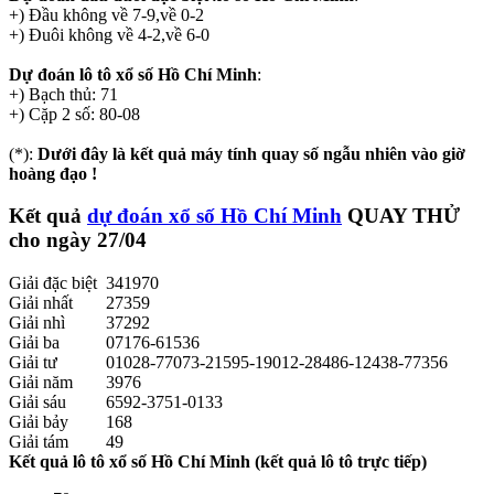
+) Đầu không về 7-9,về 0-2
+) Đuôi không về 4-2,về 6-0
Dự đoán lô tô xổ số Hồ Chí Minh
:
+) Bạch thủ: 71
+) Cặp 2 số: 80-08
(*):
Dưới đây là kết quả máy tính quay số ngẫu nhiên vào giờ
hoàng đạo !
Kết quả
dự đoán xổ số Hồ Chí Minh
QUAY THỬ
cho ngày 27/04
Giải đặc biệt
341970
Giải nhất
27359
Giải nhì
37292
Giải ba
07176-61536
Giải tư
01028-77073-21595-19012-28486-12438-77356
Giải năm
3976
Giải sáu
6592-3751-0133
Giải bảy
168
Giải tám
49
Kết quả lô tô xổ số Hồ Chí Minh (kết quả lô tô trực tiếp)