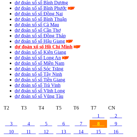
dự đoán xổ số Bình Dương
dự đoán xổ số Bình Phước
dự đoán xổ số Đồng Nai
dự đoán xổ số Bình Thuận
dự đoán xổ số Cà Mau
dự đoán xổ số Cần Thơ
dự đoán xổ số Đồng Tháp
dự đoán xổ số Hậu Giang
dự đoán xổ số Hồ Chí Minh
dự đoán xổ số Kiên Giang
dự đoán xổ số Long An
dự đoán xổ số Miền Nam
dự đoán xổ số Sóc Trăng
dự đoán xổ số Tây Ninh
dự đoán xổ số Tiền Giang
dự đoán xổ số Trà Vinh
dự đoán xổ số Vĩnh Long
dự đoán xổ số Vũng Tàu
T2
T3
T4
T5
T6
T7
CN
1
2
3
4
5
6
7
8
9
10
11
12
13
14
15
16