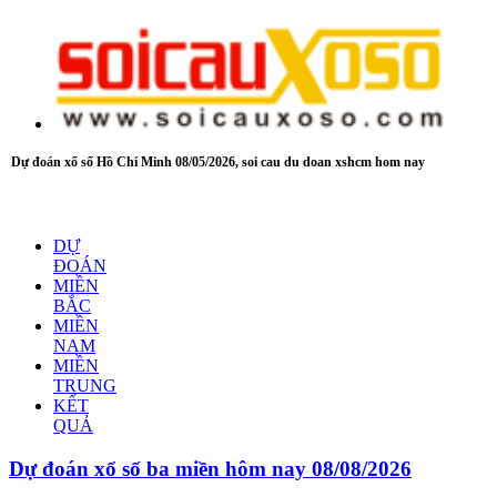
Dự đoán xổ số Hồ Chí Minh 08/05/2026, soi cau du doan xshcm hom nay
DỰ
ĐOÁN
MIỀN
BẮC
MIỀN
NAM
MIỀN
TRUNG
KẾT
QUẢ
Dự đoán xổ số ba miền hôm nay 08/08/2026