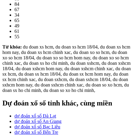
84
67
34
65
49
61
55
Từ khóa:
du doan xs hcm, du doan xs hcm 18/04, du doan xs hcm
hom nay, du doan xs hcm chinh xac, du doan xo so hcm, du doan
xo so hcm 18/04, du doan xo so hcm hom nay, du doan xo so hcm
chinh xac, du doan xs ho chi minh, du doan xshcm, du doan xshcm
18/04, du doan xshcm hom nay, du doan xshcm chinh xac, du doan
sx hcm, du doan sx hcm 18/04, du doan sx hcm hom nay, du doan
sx hcm chinh xac, du doan sxhcm, du doan sxhcm 18/04, du doan
sxhcm hom nay, du doan sxhcm chinh xac, du doan so xo hcm, du
doan sx ho chi minh, du doan so xo ho chi minh,
Dự đoán xổ số tỉnh khác, cùng miền
dự đoán xổ số Đà Lạt
dự đoán xổ số An Giang
dự đoán xổ số Bạc Liêu
dự đoán xổ số Bến Tre