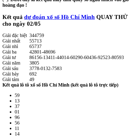
hoàng đạo !
Kết quả
dự đoán xổ số Hồ Chí Minh
QUAY THỬ
cho ngày 02/05
Giải đặc biệt
344759
Giải nhất
55713
Giải nhì
65737
Giải ba
42801-48696
Giải tư
86156-13411-44014-60290-60436-92523-80593
Giải năm
3805
Giải sáu
3778-0132-7583
Giải bảy
692
Giải tám
49
Kết quả lô tô xổ số Hồ Chí Minh (kết quả lô tô trực tiếp)
59
13
37
01
96
56
11
14