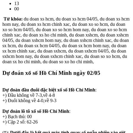
13
00
Từ khóa:
du doan xs hcm, du doan xs hcm 04/05, du doan xs hcm
hom nay, du doan xs hcm chinh xac, du doan xo so hcm, du doan
xo so hcm 04/05, du doan xo so hcm hom nay, du doan xo so hcm
chinh xac, du doan xs ho chi minh, du doan xshcm, du doan xshcm
04/05, du doan xshcm hom nay, du doan xshcm chinh xac, du doan
sx hcm, du doan sx hcm 04/05, du doan sx hcm hom nay, du doan
sx hcm chinh xac, du doan sxhcm, du doan sxhcm 04/05, du doan
sxhcm hom nay, du doan sxhcm chinh xac, du doan so xo hcm, du
doan sx ho chi minh, du doan so xo ho chi minh,
Dự đoán xổ số Hồ Chí Minh
ngày 02/05
Dự đoán đầu đuôi đặc biệt xổ số Hồ Chí Minh
:
+) Đầu không về 7-3,về 4-8
+) Đuôi không về 4-0,về 9-3
Dự đoán lô tô xổ số Hồ Chí Minh
:
+) Bạch thủ: 00
+) Cặp 2 số: 62-26
(*):
Dưới đây là kết quả máy tính quay số ngẫu nhiên vào giờ