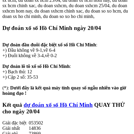
sx hcm, du doan sx hcm 25/04, du doan sx hcm hom nay, du doan
sx hcm chinh xac, du doan sxhcm, du doan sxhcm 25/04, du doan
sxhcm hom nay, du doan sxhcm chinh xac, du doan so xo hcm, du
doan sx ho chi minh, du doan so xo ho chi minh,
Dự đoán xổ số Hồ Chí Minh
ngày 20/04
Dự đoán đầu đuôi đặc biệt xổ số Hồ Chí Minh
:
+) Đầu không về 9-1,về 6-4
+) Đuôi không về 3-4,về 0-2
Dự đoán lô tô xổ số Hồ Chí Minh
:
+) Bạch thủ: 12
+) Cặp 2 số: 35-53
(*):
Dưới đây là kết quả máy tính quay số ngẫu nhiên vào giờ
hoàng đạo !
Kết quả
dự đoán xổ số Hồ Chí Minh
QUAY THỬ
cho ngày 20/04
Giải đặc biệt
053502
Giải nhất
14836
Giải nhì
73869