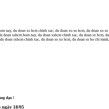
om nay, du doan xs hcm chinh xac, du doan xo so hcm, du doan xo so
 du doan xshcm hom nay, du doan xshcm chinh xac, du doan sx hcm, d
u doan sxhcm chinh xac, du doan so xo hcm, du doan sx ho chi minh,
àng đạo !
 ngày 18/05