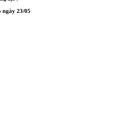
 ngày 23/05