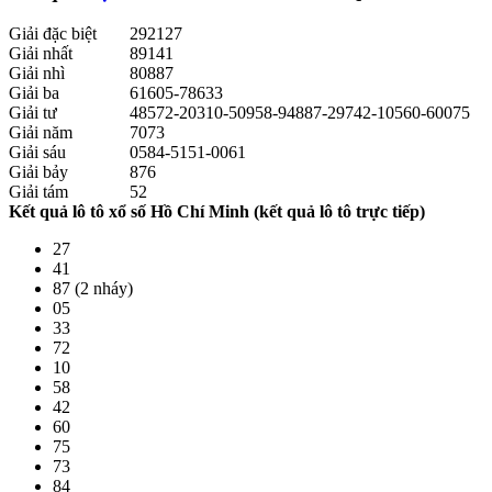
Giải đặc biệt
292127
Giải nhất
89141
Giải nhì
80887
Giải ba
61605-78633
Giải tư
48572-20310-50958-94887-29742-10560-60075
Giải năm
7073
Giải sáu
0584-5151-0061
Giải bảy
876
Giải tám
52
Kết quả lô tô xổ số Hồ Chí Minh (kết quả lô tô trực tiếp)
27
41
87 (2 nháy)
05
33
72
10
58
42
60
75
73
84