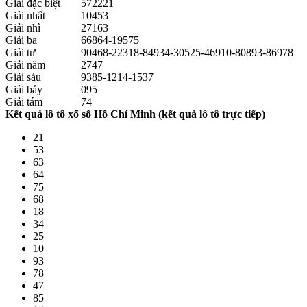
Giải đặc biệt
572221
Giải nhất
10453
Giải nhì
27163
Giải ba
66864-19575
Giải tư
90468-22318-84934-30525-46910-80893-86978
Giải năm
2747
Giải sáu
9385-1214-1537
Giải bảy
095
Giải tám
74
Kết quả lô tô xổ số Hồ Chí Minh (kết quả lô tô trực tiếp)
21
53
63
64
75
68
18
34
25
10
93
78
47
85