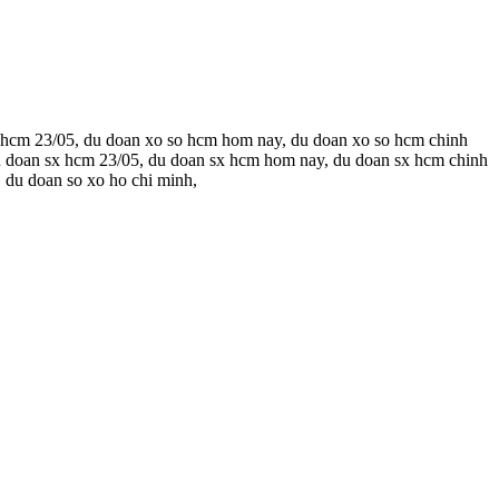
 hcm 23/05, du doan xo so hcm hom nay, du doan xo so hcm chinh
u doan sx hcm 23/05, du doan sx hcm hom nay, du doan sx hcm chinh
 du doan so xo ho chi minh,