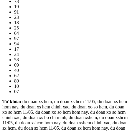
73
19
91
23
18
25
64
97
94
17
24
58
09
40
62
80
10
07
Từ khóa:
du doan xs hcm, du doan xs hcm 11/05, du doan xs hcm
hom nay, du doan xs hcm chinh xac, du doan xo so hcm, du doan
xo so hcm 11/05, du doan xo so hcm hom nay, du doan xo so hcm
chinh xac, du doan xs ho chi minh, du doan xshcm, du doan xshcm
11/05, du doan xshcm hom nay, du doan xshcm chinh xac, du doan
sx hcm, du doan sx hcm 11/05, du doan sx hcm hom nay, du doan