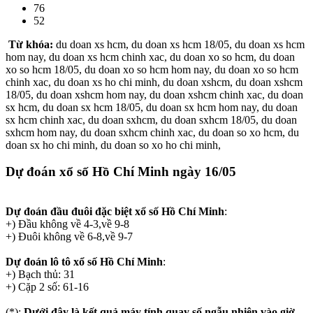
76
52
Từ khóa:
du doan xs hcm, du doan xs hcm 18/05, du doan xs hcm
hom nay, du doan xs hcm chinh xac, du doan xo so hcm, du doan
xo so hcm 18/05, du doan xo so hcm hom nay, du doan xo so hcm
chinh xac, du doan xs ho chi minh, du doan xshcm, du doan xshcm
18/05, du doan xshcm hom nay, du doan xshcm chinh xac, du doan
sx hcm, du doan sx hcm 18/05, du doan sx hcm hom nay, du doan
sx hcm chinh xac, du doan sxhcm, du doan sxhcm 18/05, du doan
sxhcm hom nay, du doan sxhcm chinh xac, du doan so xo hcm, du
doan sx ho chi minh, du doan so xo ho chi minh,
Dự đoán xổ số Hồ Chí Minh
ngày 16/05
Dự đoán đầu đuôi đặc biệt xổ số Hồ Chí Minh
:
+) Đầu không về 4-3,về 9-8
+) Đuôi không về 6-8,về 9-7
Dự đoán lô tô xổ số Hồ Chí Minh
:
+) Bạch thủ: 31
+) Cặp 2 số: 61-16
(*):
Dưới đây là kết quả máy tính quay số ngẫu nhiên vào giờ