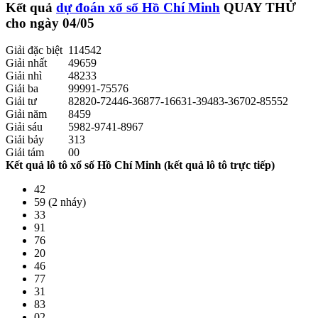
Kết quả
dự đoán xổ số Hồ Chí Minh
QUAY THỬ
cho ngày 04/05
Giải đặc biệt
114542
Giải nhất
49659
Giải nhì
48233
Giải ba
99991-75576
Giải tư
82820-72446-36877-16631-39483-36702-85552
Giải năm
8459
Giải sáu
5982-9741-8967
Giải bảy
313
Giải tám
00
Kết quả lô tô xổ số Hồ Chí Minh (kết quả lô tô trực tiếp)
42
59 (2 nháy)
33
91
76
20
46
77
31
83
02