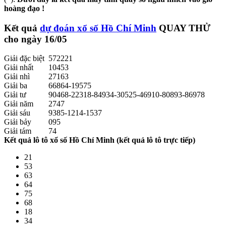
hoàng đạo !
Kết quả
dự đoán xổ số Hồ Chí Minh
QUAY THỬ
cho ngày 16/05
Giải đặc biệt
572221
Giải nhất
10453
Giải nhì
27163
Giải ba
66864-19575
Giải tư
90468-22318-84934-30525-46910-80893-86978
Giải năm
2747
Giải sáu
9385-1214-1537
Giải bảy
095
Giải tám
74
Kết quả lô tô xổ số Hồ Chí Minh (kết quả lô tô trực tiếp)
21
53
63
64
75
68
18
34