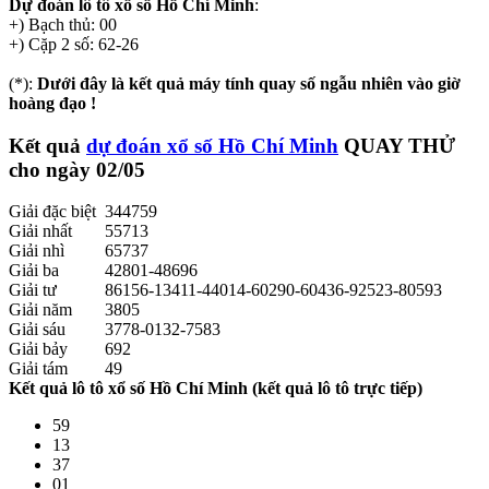
Dự đoán lô tô xổ số Hồ Chí Minh
:
+) Bạch thủ: 00
+) Cặp 2 số: 62-26
(*):
Dưới đây là kết quả máy tính quay số ngẫu nhiên vào giờ
hoàng đạo !
Kết quả
dự đoán xổ số Hồ Chí Minh
QUAY THỬ
cho ngày 02/05
Giải đặc biệt
344759
Giải nhất
55713
Giải nhì
65737
Giải ba
42801-48696
Giải tư
86156-13411-44014-60290-60436-92523-80593
Giải năm
3805
Giải sáu
3778-0132-7583
Giải bảy
692
Giải tám
49
Kết quả lô tô xổ số Hồ Chí Minh (kết quả lô tô trực tiếp)
59
13
37
01