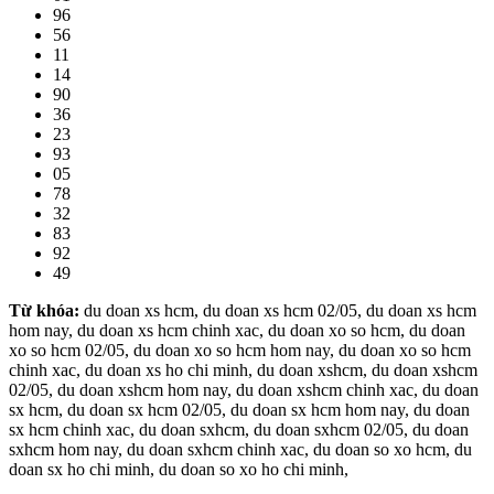
96
56
11
14
90
36
23
93
05
78
32
83
92
49
Từ khóa:
du doan xs hcm, du doan xs hcm 02/05, du doan xs hcm
hom nay, du doan xs hcm chinh xac, du doan xo so hcm, du doan
xo so hcm 02/05, du doan xo so hcm hom nay, du doan xo so hcm
chinh xac, du doan xs ho chi minh, du doan xshcm, du doan xshcm
02/05, du doan xshcm hom nay, du doan xshcm chinh xac, du doan
sx hcm, du doan sx hcm 02/05, du doan sx hcm hom nay, du doan
sx hcm chinh xac, du doan sxhcm, du doan sxhcm 02/05, du doan
sxhcm hom nay, du doan sxhcm chinh xac, du doan so xo hcm, du
doan sx ho chi minh, du doan so xo ho chi minh,