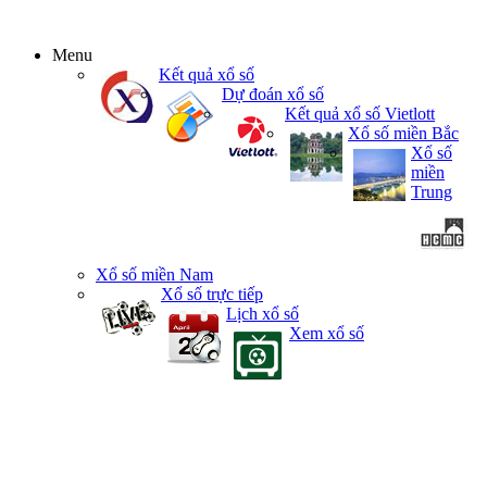
Menu
Kết quả xổ số
Dự đoán xổ số
Kết quả xổ số Vietlott
Xổ số miền Bắc
Xổ số
miền
Trung
Xổ số miền Nam
Xổ số trực tiếp
Lịch xổ số
Xem xổ số