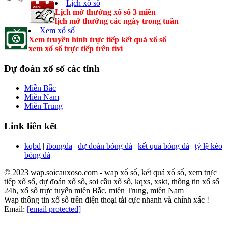
Lịch xổ số
Lịch mở thưởng xổ số 3 miền
lịch mở thưởng các ngày trong tuần
Xem xổ số
Xem truyền hình trực tiếp kết quả xổ số
xem xổ số trực tiếp trên tivi
Dự đoán xổ số các tỉnh
Miền Bắc
Miền Nam
Miền Trung
Link liên kết
kqbd
|
ibongda
|
dự đoán bóng đá
|
kết quả bóng đá
|
tỷ lệ kèo
bóng đá
|
© 2023 wap.soicauxoso.com - wap xổ số, kết quả xổ số, xem trực
tiếp xổ số, dự đoán xổ số, soi cầu xổ số, kqxs, xskt, thông tin xổ số
24h, xổ số trực tuyến miền Bắc, miền Trung, miền Nam
Wap thông tin xổ số trên điện thoại tải cực nhanh và chính xác !
Email:
[email protected]