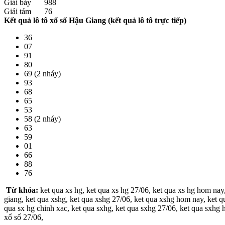
Giải bảy
988
Giải tám
76
Kết quả lô tô xổ số Hậu Giang (kết quả lô tô trực tiếp)
36
07
91
80
69 (2 nháy)
93
68
65
53
58 (2 nháy)
63
59
01
66
88
76
Từ khóa:
ket qua xs hg, ket qua xs hg 27/06, ket qua xs hg hom nay,
giang, ket qua xshg, ket qua xshg 27/06, ket qua xshg hom nay, ket qu
qua sx hg chinh xac, ket qua sxhg, ket qua sxhg 27/06, ket qua sxhg 
xổ số 27/06,