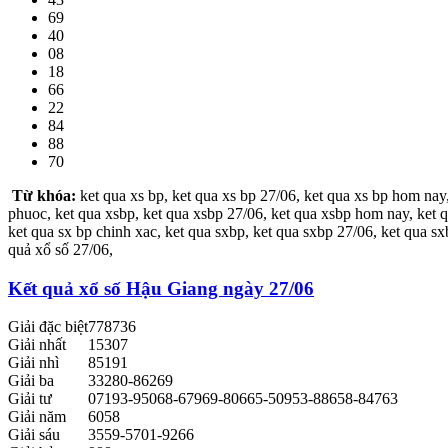
69
40
08
18
66
22
84
88
70
Từ khóa:
ket qua xs bp, ket qua xs bp 27/06, ket qua xs bp hom nay,
phuoc, ket qua xsbp, ket qua xsbp 27/06, ket qua xsbp hom nay, ket q
ket qua sx bp chinh xac, ket qua sxbp, ket qua sxbp 27/06, ket qua s
quả xổ số 27/06,
Kết quả xổ số Hậu Giang ngày 27/06
Giải đặc biệt
778736
Giải nhất
15307
Giải nhì
85191
Giải ba
33280-86269
Giải tư
07193-95068-67969-80665-50953-88658-84763
Giải năm
6058
Giải sáu
3559-5701-9266