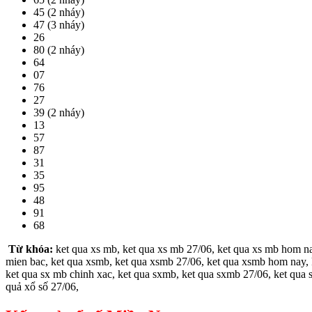
45 (2 nháy)
47 (3 nháy)
26
80 (2 nháy)
64
07
76
27
39 (2 nháy)
13
57
87
31
35
95
48
91
68
Từ khóa:
ket qua xs mb, ket qua xs mb 27/06, ket qua xs mb hom na
mien bac, ket qua xsmb, ket qua xsmb 27/06, ket qua xsmb hom nay, k
ket qua sx mb chinh xac, ket qua sxmb, ket qua sxmb 27/06, ket qua 
quả xổ số 27/06,