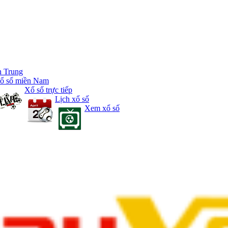
n Trung
ổ số miền Nam
Xổ số trực tiếp
Lịch xổ số
Xem xổ số