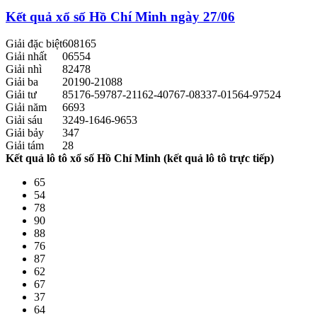
Kết quả xổ số Hồ Chí Minh ngày 27/06
Giải đặc biệt
608165
Giải nhất
06554
Giải nhì
82478
Giải ba
20190-21088
Giải tư
85176-59787-21162-40767-08337-01564-97524
Giải năm
6693
Giải sáu
3249-1646-9653
Giải bảy
347
Giải tám
28
Kết quả lô tô xổ số Hồ Chí Minh (kết quả lô tô trực tiếp)
65
54
78
90
88
76
87
62
67
37
64