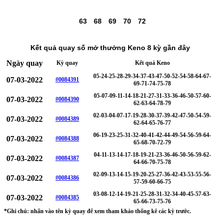
63
68
69
70
72
Kết quả quay số mở thưởng Keno 8 kỳ gần đây
Ngày quay
Kỳ quay
Kết quả Keno
05-24-25-28-29-34-37-43-47-50-52-54-58-64-67-
07-03-2022
#0084391
69-71-74-75-78
05-07-09-11-14-18-21-27-31-33-36-46-50-57-60-
07-03-2022
#0084390
62-63-64-78-79
02-03-04-07-17-19-28-30-37-39-42-47-50-54-59-
07-03-2022
#0084389
62-64-65-76-77
06-19-23-25-31-32-40-41-42-44-49-54-56-59-64-
07-03-2022
#0084388
65-68-70-72-79
04-11-13-14-17-18-19-21-23-36-46-50-56-59-62-
07-03-2022
#0084387
64-66-70-75-78
02-09-13-14-15-19-20-25-27-36-42-43-53-55-56-
07-03-2022
#0084386
57-59-60-66-75
03-08-12-14-19-21-25-28-31-32-34-40-45-57-63-
07-03-2022
#0084385
65-66-73-75-76
*Ghi chú: nhấn vào tên kỳ quay để xem tham khảo thống kê các kỳ trước.