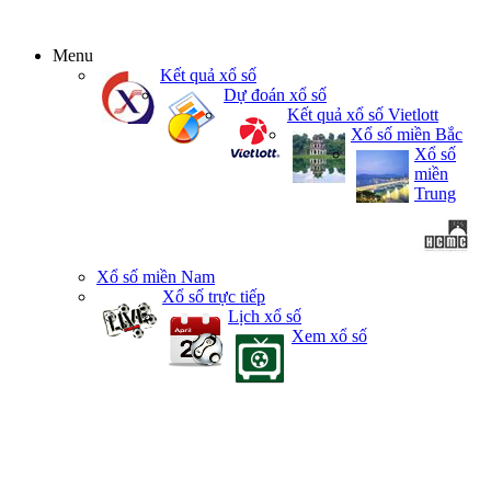
Menu
Kết quả xổ số
Dự đoán xổ số
Kết quả xổ số Vietlott
Xổ số miền Bắc
Xổ số
miền
Trung
Xổ số miền Nam
Xổ số trực tiếp
Lịch xổ số
Xem xổ số