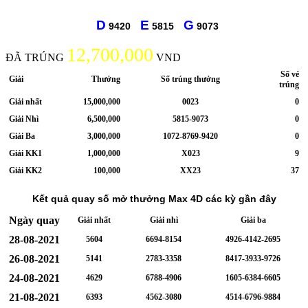
D
E
G
9420
5815
9073
12,700,000
ĐÃ TRÚNG
VND
Số vé
Giải
Thưởng
Số trúng thưởng
trúng
Giải nhất
15,000,000
0023
0
Giải Nhì
6,500,000
5815-9073
0
Giải Ba
3,000,000
1072-8769-9420
0
Giải KK1
1,000,000
X023
9
Giải KK2
100,000
XX23
37
Kết quả quay số mở thưởng Max 4D các kỳ gần đây
Ngày quay
Giải nhất
Giải nhì
Giải ba
28-08-2021
5604
6694-8154
4926-4142-2695
26-08-2021
5141
2783-3358
8417-3933-9726
24-08-2021
4629
6788-4906
1605-6384-6605
21-08-2021
6393
4562-3080
4514-6796-9884