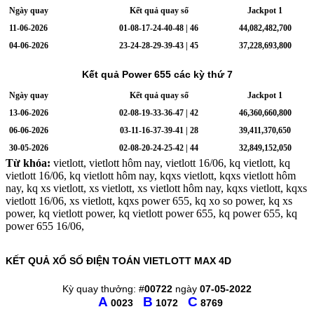
Ngày quay
Kết quả quay số
Jackpot 1
11-06-2026
01-08-17-24-40-48 | 46
44,082,482,700
04-06-2026
23-24-28-29-39-43 | 45
37,228,693,800
Kết quả Power 655 các kỳ thứ 7
Ngày quay
Kết quả quay số
Jackpot 1
13-06-2026
02-08-19-33-36-47 | 42
46,360,660,800
06-06-2026
03-11-16-37-39-41 | 28
39,411,370,650
30-05-2026
02-08-20-24-25-42 | 44
32,849,152,050
Từ khóa:
vietlott, vietlott hôm nay, vietlott 16/06, kq vietlott, kq
vietlott 16/06, kq vietlott hôm nay, kqxs vietlott, kqxs vietlott hôm
nay, kq xs vietlott, xs vietlott, xs vietlott hôm nay, kqxs vietlott, kqxs
vietlott 16/06, xs vietlott, kqxs power 655, kq xo so power, kq xs
power, kq vietlott power, kq vietlott power 655, kq power 655, kq
power 655 16/06,
KẾT QUẢ XỔ SỐ ĐIỆN TOÁN VIETLOTT MAX 4D
Kỳ quay thưởng: #
00722
ngày
07-05-2022
A
B
C
0023
1072
8769