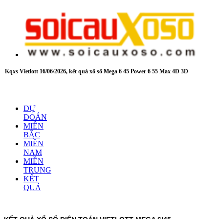
Kqxs Vietlott 16/06/2026, kết quả xổ số Mega 6 45 Power 6 55 Max 4D 3D
DỰ
ĐOÁN
MIỀN
BẮC
MIỀN
NAM
MIỀN
TRUNG
KẾT
QUẢ