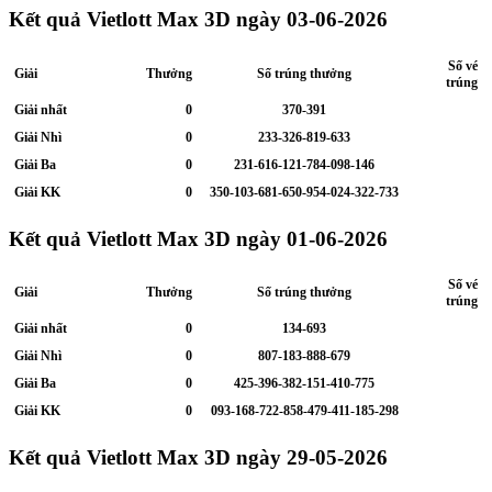
Kết quả Vietlott Max 3D ngày 03-06-2026
Số vé
Giải
Thưởng
Số trúng thưởng
trúng
Giải nhất
0
370-391
Giải Nhì
0
233-326-819-633
Giải Ba
0
231-616-121-784-098-146
Giải KK
0
350-103-681-650-954-024-322-733
Kết quả Vietlott Max 3D ngày 01-06-2026
Số vé
Giải
Thưởng
Số trúng thưởng
trúng
Giải nhất
0
134-693
Giải Nhì
0
807-183-888-679
Giải Ba
0
425-396-382-151-410-775
Giải KK
0
093-168-722-858-479-411-185-298
Kết quả Vietlott Max 3D ngày 29-05-2026