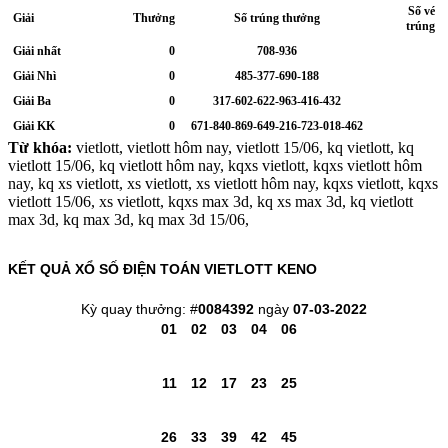
Số vé
Giải
Thưởng
Số trúng thưởng
trúng
Giải nhất
0
708-936
Giải Nhì
0
485-377-690-188
Giải Ba
0
317-602-622-963-416-432
Giải KK
0
671-840-869-649-216-723-018-462
Từ khóa:
vietlott, vietlott hôm nay, vietlott 15/06, kq vietlott, kq
vietlott 15/06, kq vietlott hôm nay, kqxs vietlott, kqxs vietlott hôm
nay, kq xs vietlott, xs vietlott, xs vietlott hôm nay, kqxs vietlott, kqxs
vietlott 15/06, xs vietlott, kqxs max 3d, kq xs max 3d, kq vietlott
max 3d, kq max 3d, kq max 3d 15/06,
KẾT QUẢ XỔ SỐ ĐIỆN TOÁN VIETLOTT KENO
Kỳ quay thưởng: #
0084392
ngày
07-03-2022
01
02
03
04
06
11
12
17
23
25
26
33
39
42
45