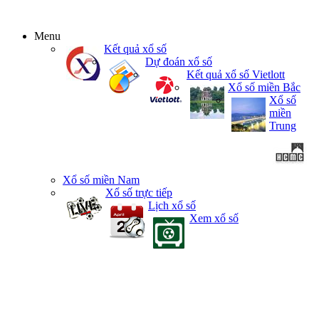
Menu
Kết quả xổ số
Dự đoán xổ số
Kết quả xổ số Vietlott
Xổ số miền Bắc
Xổ số
miền
Trung
Xổ số miền Nam
Xổ số trực tiếp
Lịch xổ số
Xem xổ số