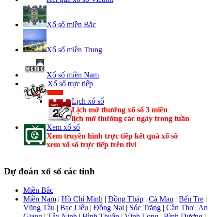
Xổ số miền Bắc
Xổ số miền Trung
Xổ số miền Nam
Xổ số trực tiếp
Lịch xổ số
Lịch mở thưởng xổ số 3 miền
lịch mở thưởng các ngày trong tuần
Xem xổ số
Xem truyền hình trực tiếp kết quả xổ số
xem xổ số trực tiếp trên tivi
Dự đoán xổ số các tỉnh
Miền Bắc
Miền Nam
|
Hồ Chí Minh
|
Đồng Tháp
|
Cà Mau
|
Bến Tre
|
Vũng Tàu
|
Bạc Liêu
|
Đồng Nai
|
Sóc Trăng
|
Cần Thơ
|
An
Giang
|
Tây Ninh
|
Bình Thuận
|
Vĩnh Long
|
Bình Dương
|