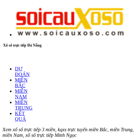
Xổ số trực tiếp Đà Nẵng
DỰ
ĐOÁN
MIỀN
BẮC
MIỀN
NAM
MIỀN
TRUNG
KẾT
QUẢ
Xem xổ số trực tiếp 3 miền, kqxs trực tuyến miền Bắc, miền Trung,
miền Nam, xổ số trực tiếp Minh Ngọc