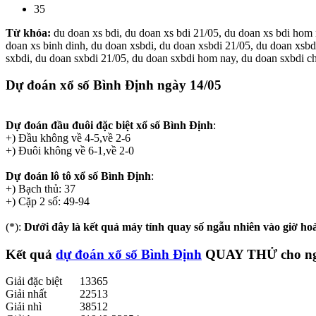
35
Từ khóa:
du doan xs bdi, du doan xs bdi 21/05, du doan xs bdi hom 
doan xs binh dinh, du doan xsbdi, du doan xsbdi 21/05, du doan xsbd
sxbdi, du doan sxbdi 21/05, du doan sxbdi hom nay, du doan sxbdi ch
Dự đoán xổ số Bình Định
ngày 14/05
Dự đoán đầu đuôi đặc biệt xổ số Bình Định
:
+) Đầu không về 4-5,về 2-6
+) Đuôi không về 6-1,về 2-0
Dự đoán lô tô xổ số Bình Định
:
+) Bạch thủ: 37
+) Cặp 2 số: 49-94
(*):
Dưới đây là kết quả máy tính quay số ngẫu nhiên vào giờ ho
Kết quả
dự đoán xổ số Bình Định
QUAY THỬ
cho n
Giải đặc biệt
13365
Giải nhất
22513
Giải nhì
38512