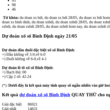
93
98
46
Từ khóa:
du doan xs bdi, du doan xs bdi 28/05, du doan xs bdi hom 
doan xs binh dinh, du doan xsbdi, du doan xsbdi 28/05, du doan xsbd
sxbdi, du doan sxbdi 28/05, du doan sxbdi hom nay, du doan sxbdi ch
Dự đoán xổ số Bình Định
ngày 21/05
Dự đoán đầu đuôi đặc biệt xổ số Bình Định
:
+) Đầu không về 3-9,về 6-0
+) Đuôi không về 6-0,về 4-1
Dự đoán lô tô xổ số Bình Định
:
+) Bạch thủ: 00
+) Cặp 2 số: 42-24
(*):
Dưới đây là kết quả máy tính quay số ngẫu nhiên vào giờ ho
Kết quả
dự đoán xổ số Bình Định
QUAY THỬ
cho n
Giải đặc biệt
86921
Giải nhất
14631