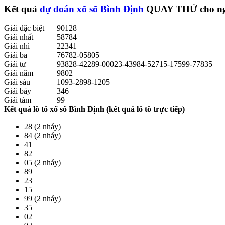
Kết quả
dự đoán xổ số Bình Định
QUAY THỬ
cho n
Giải đặc biệt
90128
Giải nhất
58784
Giải nhì
22341
Giải ba
76782-05805
Giải tư
93828-42289-00023-43984-52715-17599-77835
Giải năm
9802
Giải sáu
1093-2898-1205
Giải bảy
346
Giải tám
99
Kết quả lô tô xổ số Bình Định (kết quả lô tô trực tiếp)
28 (2 nháy)
84 (2 nháy)
41
82
05 (2 nháy)
89
23
15
99 (2 nháy)
35
02