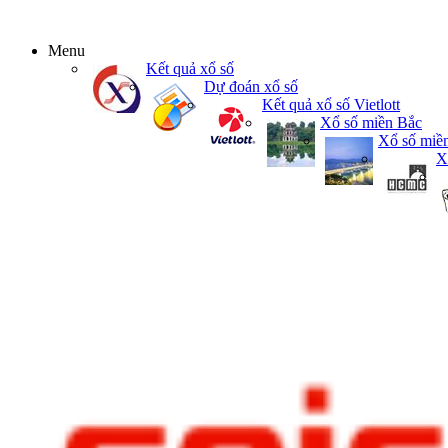
Menu
Kết quả xổ số
Dự đoán xổ số
Kết quả xổ số Vietlott
Xổ số miền Bắc
Xổ số miề
X