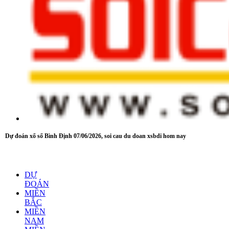
Dự đoán xổ số Bình Định 07/06/2026, soi cau du doan xsbdi hom nay
DỰ
ĐOÁN
MIỀN
BẮC
MIỀN
NAM