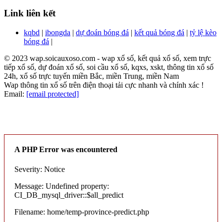
Link liên kết
kqbd
|
ibongda
|
dự đoán bóng đá
|
kết quả bóng đá
|
tỷ lệ kèo
bóng đá
|
© 2023 wap.soicauxoso.com - wap xổ số, kết quả xổ số, xem trực
tiếp xổ số, dự đoán xổ số, soi cầu xổ số, kqxs, xskt, thông tin xổ số
24h, xổ số trực tuyến miền Bắc, miền Trung, miền Nam
Wap thông tin xổ số trên điện thoại tải cực nhanh và chính xác !
Email:
[email protected]
A PHP Error was encountered
Severity: Notice
Message: Undefined property:
CI_DB_mysql_driver::$all_predict
Filename: home/temp-province-predict.php