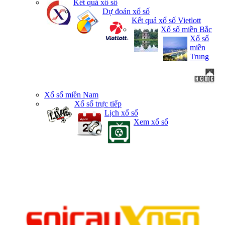
Kết quả xổ số
Dự đoán xổ số
Kết quả xổ số Vietlott
Xổ số miền Bắc
Xổ số
miền
Trung
Xổ số miền Nam
Xổ số trực tiếp
Lịch xổ số
Xem xổ số