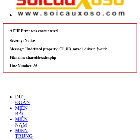
A PHP Error was encountered
Severity: Notice
Message: Undefined property: CI_DB_mysql_driver::$wtitle
Filename: shared/header.php
Line Number: 86
DỰ
ĐOÁN
MIỀN
BẮC
MIỀN
NAM
MIỀN
TRUNG