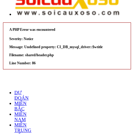
A PHP Error was encountered
Severity: Notice
Message: Undefined property: CI_DB_mysql_driver::$wtitle
Filename: shared/header.php
Line Number: 86
DỰ
ĐOÁN
MIỀN
BẮC
MIỀN
NAM
MIỀN
TRUNG