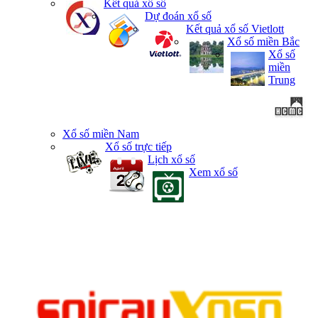
Kết quả xổ số
Dự đoán xổ số
Kết quả xổ số Vietlott
Xổ số miền Bắc
Xổ số
miền
Trung
Xổ số miền Nam
Xổ số trực tiếp
Lịch xổ số
Xem xổ số