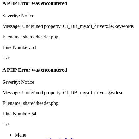
A PHP Error was encountered
Severity: Notice
Message: Undefined property: CI_DB_mysql_driver::$wkeywords
Filename: shared/header.php
Line Number: 53
" />
A PHP Error was encountered
Severity: Notice
Message: Undefined property: CI_DB_mysql_driver::$wdesc
Filename: shared/header.php
Line Number: 54
" />
Menu