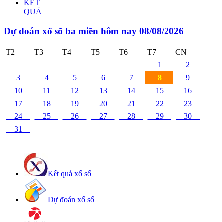
KẾT
QUẢ
Dự đoán xổ số ba miền hôm nay 08/08/2026
T2
T3
T4
T5
T6
T7
CN
1
2
3
4
5
6
7
8
9
10
11
12
13
14
15
16
17
18
19
20
21
22
23
24
25
26
27
28
29
30
31
Kết quả xổ số
Dự đoán xổ số