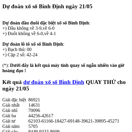
Dự đoán xổ số Bình Định
ngày 21/05
Dự đoán đầu đuôi đặc biệt xổ số Bình Định
:
+) Đầu không về 3-9,về 6-0
+) Đuôi không về 6-0,về 4-1
Dự đoán lô tô xổ số Bình Định
:
+) Bạch thủ: 00
+) Cặp 2 số: 42-24
(*):
Dưới đây là kết quả máy tính quay số ngẫu nhiên vào giờ
hoàng đạo !
Kết quả
dự đoán xổ số Bình Định
QUAY THỬ
cho
ngày 21/05
Giải đặc biệt
86921
Giải nhất
14631
Giải nhì
70096
Giải ba
44256-42617
Giải tư
62103-61166-18427-69148-39621-39895-45271
Giải năm
5705
Giải sáu
8449-9333-8609