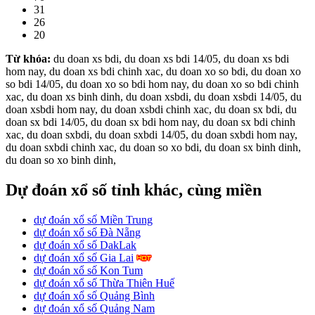
31
26
20
Từ khóa:
du doan xs bdi, du doan xs bdi 14/05, du doan xs bdi
hom nay, du doan xs bdi chinh xac, du doan xo so bdi, du doan xo
so bdi 14/05, du doan xo so bdi hom nay, du doan xo so bdi chinh
xac, du doan xs binh dinh, du doan xsbdi, du doan xsbdi 14/05, du
doan xsbdi hom nay, du doan xsbdi chinh xac, du doan sx bdi, du
doan sx bdi 14/05, du doan sx bdi hom nay, du doan sx bdi chinh
xac, du doan sxbdi, du doan sxbdi 14/05, du doan sxbdi hom nay,
du doan sxbdi chinh xac, du doan so xo bdi, du doan sx binh dinh,
du doan so xo binh dinh,
Dự đoán xổ số tỉnh khác, cùng miền
dự đoán xổ số Miền Trung
dự đoán xổ số Đà Nẵng
dự đoán xổ số DakLak
dự đoán xổ số Gia Lai
dự đoán xổ số Kon Tum
dự đoán xổ số Thừa Thiên Huế
dự đoán xổ số Quảng Bình
dự đoán xổ số Quảng Nam