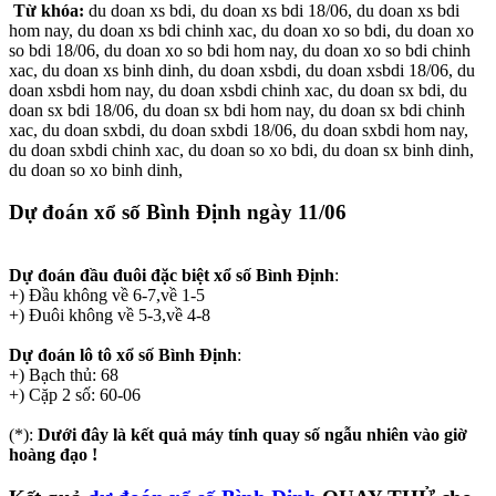
Từ khóa:
du doan xs bdi, du doan xs bdi 18/06, du doan xs bdi
hom nay, du doan xs bdi chinh xac, du doan xo so bdi, du doan xo
so bdi 18/06, du doan xo so bdi hom nay, du doan xo so bdi chinh
xac, du doan xs binh dinh, du doan xsbdi, du doan xsbdi 18/06, du
doan xsbdi hom nay, du doan xsbdi chinh xac, du doan sx bdi, du
doan sx bdi 18/06, du doan sx bdi hom nay, du doan sx bdi chinh
xac, du doan sxbdi, du doan sxbdi 18/06, du doan sxbdi hom nay,
du doan sxbdi chinh xac, du doan so xo bdi, du doan sx binh dinh,
du doan so xo binh dinh,
Dự đoán xổ số Bình Định
ngày 11/06
Dự đoán đầu đuôi đặc biệt xổ số Bình Định
:
+) Đầu không về 6-7,về 1-5
+) Đuôi không về 5-3,về 4-8
Dự đoán lô tô xổ số Bình Định
:
+) Bạch thủ: 68
+) Cặp 2 số: 60-06
(*):
Dưới đây là kết quả máy tính quay số ngẫu nhiên vào giờ
hoàng đạo !