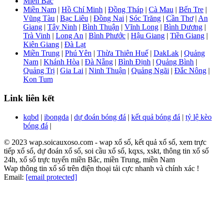
Miền Bắc
Miền Nam
|
Hồ Chí Minh
|
Đồng Tháp
|
Cà Mau
|
Bến Tre
|
Vũng Tàu
|
Bạc Liêu
|
Đồng Nai
|
Sóc Trăng
|
Cần Thơ
|
An
Giang
|
Tây Ninh
|
Bình Thuận
|
Vĩnh Long
|
Bình Dương
|
Trà Vinh
|
Long An
|
Bình Phước
|
Hậu Giang
|
Tiền Giang
|
Kiên Giang
|
Đà Lạt
Miền Trung
|
Phú Yên
|
Thừa Thiên Huế
|
DakLak
|
Quảng
Nam
|
Khánh Hòa
|
Đà Nẵng
|
Bình Định
|
Quảng Bình
|
Quảng Trị
|
Gia Lai
|
Ninh Thuận
|
Quảng Ngãi
|
Đắc Nông
|
Kon Tum
Link liên kết
kqbd
|
ibongda
|
dự đoán bóng đá
|
kết quả bóng đá
|
tỷ lệ kèo
bóng đá
|
© 2023 wap.soicauxoso.com - wap xổ số, kết quả xổ số, xem trực
tiếp xổ số, dự đoán xổ số, soi cầu xổ số, kqxs, xskt, thông tin xổ số
24h, xổ số trực tuyến miền Bắc, miền Trung, miền Nam
Wap thông tin xổ số trên điện thoại tải cực nhanh và chính xác !
Email:
[email protected]