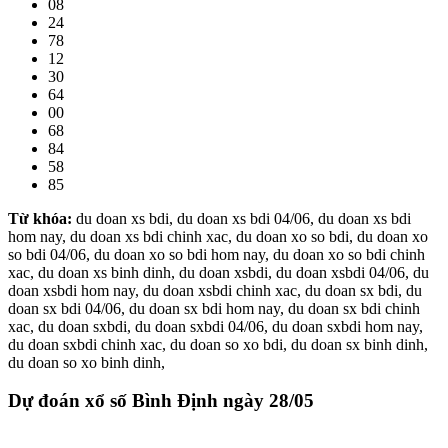
08
24
78
12
30
64
00
68
84
58
85
Từ khóa:
du doan xs bdi, du doan xs bdi 04/06, du doan xs bdi
hom nay, du doan xs bdi chinh xac, du doan xo so bdi, du doan xo
so bdi 04/06, du doan xo so bdi hom nay, du doan xo so bdi chinh
xac, du doan xs binh dinh, du doan xsbdi, du doan xsbdi 04/06, du
doan xsbdi hom nay, du doan xsbdi chinh xac, du doan sx bdi, du
doan sx bdi 04/06, du doan sx bdi hom nay, du doan sx bdi chinh
xac, du doan sxbdi, du doan sxbdi 04/06, du doan sxbdi hom nay,
du doan sxbdi chinh xac, du doan so xo bdi, du doan sx binh dinh,
du doan so xo binh dinh,
Dự đoán xổ số Bình Định
ngày 28/05