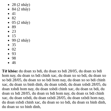
28 (2 nháy)
84 (2 nháy)
41
82
05 (2 nháy)
89
23
15
99 (2 nháy)
35
02
93
98
46
Từ khóa:
du doan xs bdi, du doan xs bdi 28/05, du doan xs bdi
hom nay, du doan xs bdi chinh xac, du doan xo so bdi, du doan xo
so bdi 28/05, du doan xo so bdi hom nay, du doan xo so bdi chinh
xac, du doan xs binh dinh, du doan xsbdi, du doan xsbdi 28/05, du
doan xsbdi hom nay, du doan xsbdi chinh xac, du doan sx bdi, du
doan sx bdi 28/05, du doan sx bdi hom nay, du doan sx bdi chinh
xac, du doan sxbdi, du doan sxbdi 28/05, du doan sxbdi hom nay,
du doan sxbdi chinh xac, du doan so xo bdi, du doan sx binh dinh,
du doan so xo binh dinh,