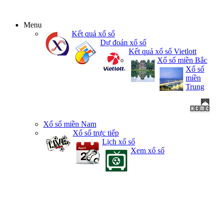
Menu
Kết quả xổ số
Dự đoán xổ số
Kết quả xổ số Vietlott
Xổ số miền Bắc
Xổ số
miền
Trung
Xổ số miền Nam
Xổ số trực tiếp
Lịch xổ số
Xem xổ số