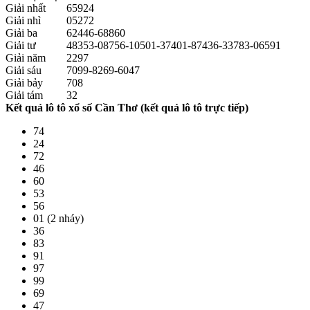
Giải nhất
65924
Giải nhì
05272
Giải ba
62446-68860
Giải tư
48353-08756-10501-37401-87436-33783-06591
Giải năm
2297
Giải sáu
7099-8269-6047
Giải bảy
708
Giải tám
32
Kết quả lô tô xổ số Cần Thơ (kết quả lô tô trực tiếp)
74
24
72
46
60
53
56
01 (2 nháy)
36
83
91
97
99
69
47