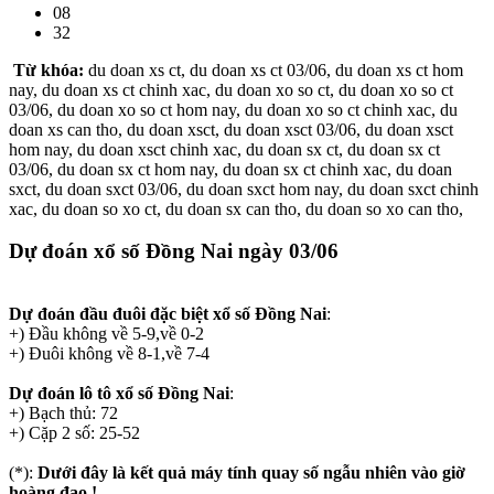
08
32
Từ khóa:
du doan xs ct, du doan xs ct 03/06, du doan xs ct hom
nay, du doan xs ct chinh xac, du doan xo so ct, du doan xo so ct
03/06, du doan xo so ct hom nay, du doan xo so ct chinh xac, du
doan xs can tho, du doan xsct, du doan xsct 03/06, du doan xsct
hom nay, du doan xsct chinh xac, du doan sx ct, du doan sx ct
03/06, du doan sx ct hom nay, du doan sx ct chinh xac, du doan
sxct, du doan sxct 03/06, du doan sxct hom nay, du doan sxct chinh
xac, du doan so xo ct, du doan sx can tho, du doan so xo can tho,
Dự đoán xổ số Đồng Nai
ngày 03/06
Dự đoán đầu đuôi đặc biệt xổ số Đồng Nai
:
+) Đầu không về 5-9,về 0-2
+) Đuôi không về 8-1,về 7-4
Dự đoán lô tô xổ số Đồng Nai
:
+) Bạch thủ: 72
+) Cặp 2 số: 25-52
(*):
Dưới đây là kết quả máy tính quay số ngẫu nhiên vào giờ
hoàng đạo !