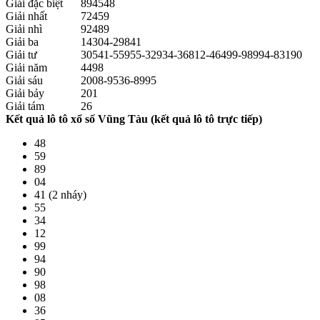
Giải đặc biệt
894548
Giải nhất
72459
Giải nhì
92489
Giải ba
14304-29841
Giải tư
30541-55955-32934-36812-46499-98994-83190
Giải năm
4498
Giải sáu
2008-9536-8995
Giải bảy
201
Giải tám
26
Kết quả lô tô xổ số Vũng Tàu (kết quả lô tô trực tiếp)
48
59
89
04
41 (2 nháy)
55
34
12
99
94
90
98
08
36