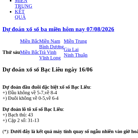
MIỀN
TRUNG
KẾT
QUẢ
Dự đoán xổ số ba miền hôm nay 07/08/2026
Miền Bắc
Miền Nam
Miền Trung
Bình Dương
Gia Lai
Thứ sáu
Miền Bắc
Trà Vinh
Ninh Thuận
Vĩnh Long
Dự đoán xổ số Bạc Liêu
ngày 16/06
Dự đoán đầu đuôi đặc biệt xổ số Bạc Liêu
:
+) Đầu không về 5-7,về 8-4
+) Đuôi không về 0-5,về 6-4
Dự đoán lô tô xổ số Bạc Liêu
:
+) Bạch thủ: 43
+) Cặp 2 số: 31-13
(*):
Dưới đây là kết quả máy tính quay số ngẫu nhiên vào giờ ho