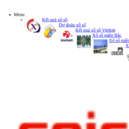
Menu
Kết quả xổ số
Dự đoán xổ số
Kết quả xổ số Vietlott
Xổ số miền Bắc
Xổ số miề
X