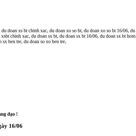
 du doan xs bt chinh xac, du doan xo so bt, du doan xo so bt 16/06, d
 xsbt chinh xac, du doan sx bt, du doan sx bt 16/06, du doan sx bt hom
 sx ben tre, du doan so xo ben tre,
àng đạo !
ày 16/06