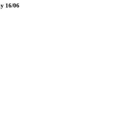
y 16/06