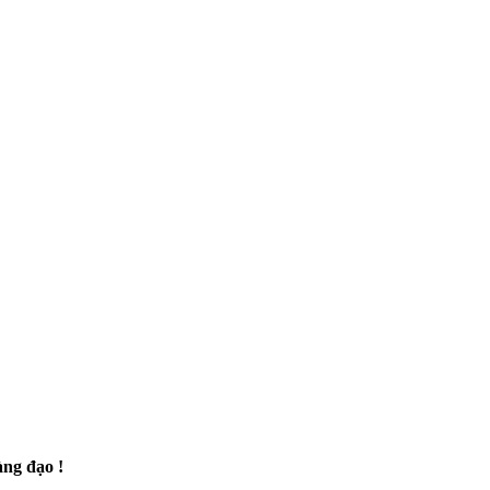
àng đạo !