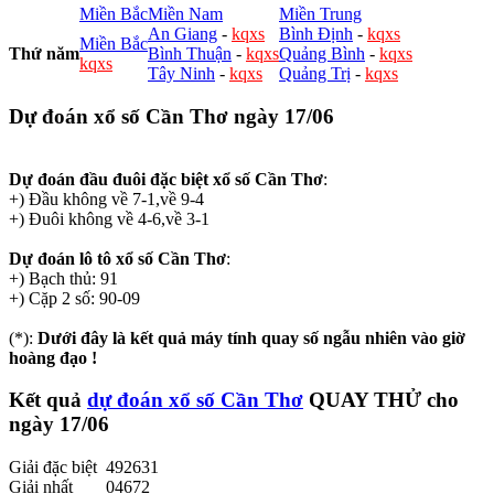
Miền Bắc
Miền Nam
Miền Trung
An Giang
-
kqxs
Bình Định
-
kqxs
Miền Bắc
Thứ năm
Bình Thuận
-
kqxs
Quảng Bình
-
kqxs
kqxs
Tây Ninh
-
kqxs
Quảng Trị
-
kqxs
Dự đoán xổ số Cần Thơ
ngày 17/06
Dự đoán đầu đuôi đặc biệt xổ số Cần Thơ
:
+) Đầu không về 7-1,về 9-4
+) Đuôi không về 4-6,về 3-1
Dự đoán lô tô xổ số Cần Thơ
:
+) Bạch thủ: 91
+) Cặp 2 số: 90-09
(*):
Dưới đây là kết quả máy tính quay số ngẫu nhiên vào giờ
hoàng đạo !
Kết quả
dự đoán xổ số Cần Thơ
QUAY THỬ
cho
ngày 17/06
Giải đặc biệt
492631
Giải nhất
04672