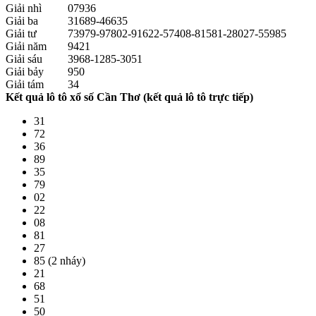
Giải nhì
07936
Giải ba
31689-46635
Giải tư
73979-97802-91622-57408-81581-28027-55985
Giải năm
9421
Giải sáu
3968-1285-3051
Giải bảy
950
Giải tám
34
Kết quả lô tô xổ số Cần Thơ (kết quả lô tô trực tiếp)
31
72
36
89
35
79
02
22
08
81
27
85 (2 nháy)
21
68
51
50