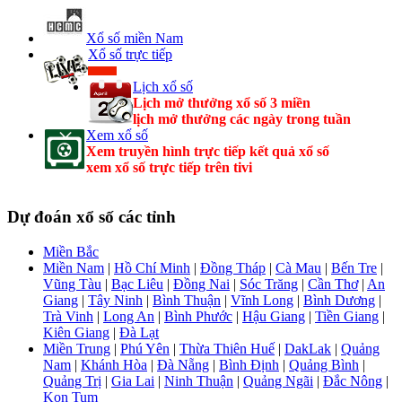
Xổ số miền Nam
Xổ số trực tiếp
Lịch xổ số
Lịch mở thưởng xổ số 3 miền
lịch mở thưởng các ngày trong tuần
Xem xổ số
Xem truyền hình trực tiếp kết quả xổ số
xem xổ số trực tiếp trên tivi
Dự đoán xổ số các tỉnh
Miền Bắc
Miền Nam
|
Hồ Chí Minh
|
Đồng Tháp
|
Cà Mau
|
Bến Tre
|
Vũng Tàu
|
Bạc Liêu
|
Đồng Nai
|
Sóc Trăng
|
Cần Thơ
|
An
Giang
|
Tây Ninh
|
Bình Thuận
|
Vĩnh Long
|
Bình Dương
|
Trà Vinh
|
Long An
|
Bình Phước
|
Hậu Giang
|
Tiền Giang
|
Kiên Giang
|
Đà Lạt
Miền Trung
|
Phú Yên
|
Thừa Thiên Huế
|
DakLak
|
Quảng
Nam
|
Khánh Hòa
|
Đà Nẵng
|
Bình Định
|
Quảng Bình
|
Quảng Trị
|
Gia Lai
|
Ninh Thuận
|
Quảng Ngãi
|
Đắc Nông
|
Kon Tum