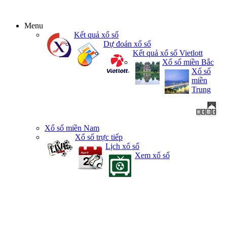
Menu
Kết quả xổ số
Dự đoán xổ số
Kết quả xổ số Vietlott
Xổ số miền Bắc
Xổ số
miền
Trung
Xổ số miền Nam
Xổ số trực tiếp
Lịch xổ số
Xem xổ số