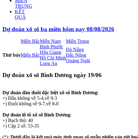
MIỀN
TRUNG
KẾT
QUẢ
Dự đoán xổ số ba miền hôm nay 08/08/2026
Miền Bắc
Miền Nam
Miền Trung
Bình Phước
Đà Nẵng
Hậu Giang
Thứ bảy
Miền Bắc
Đắc Nông
Hồ Chí Minh
Quảng Ngãi
Long An
Dự đoán xổ số Bình Dương
ngày 19/06
Dự đoán đầu đuôi đặc biệt xổ số Bình Dương
:
+) Đầu không về 5-4,về 9-3
+) Đuôi không về 9-7,về 8-0
Dự đoán lô tô xổ số Bình Dương
:
+) Bạch thủ: 40
+) Cặp 2 số: 53-35
(*):
Dưới đây là kết quả máy tính quay số ngẫu nhiên vào giờ ho