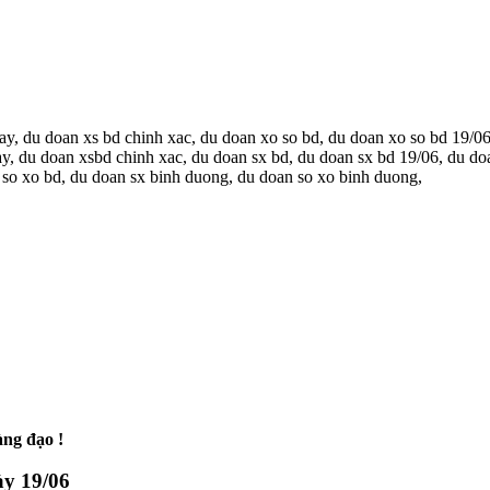
y, du doan xs bd chinh xac, du doan xo so bd, du doan xo so bd 19/06
, du doan xsbd chinh xac, du doan sx bd, du doan sx bd 19/06, du do
so xo bd, du doan sx binh duong, du doan so xo binh duong,
àng đạo !
y 19/06