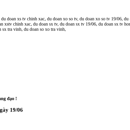
 du doan xs tv chinh xac, du doan xo so tv, du doan xo so tv 19/06, du
n xstv chinh xac, du doan sx tv, du doan sx tv 19/06, du doan sx tv ho
sx tra vinh, du doan so xo tra vinh,
àng đạo !
gày 19/06