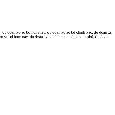
, du doan xo so bd hom nay, du doan xo so bd chinh xac, du doan xs
an sx bd hom nay, du doan sx bd chinh xac, du doan sxbd, du doan