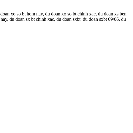
u doan xo so bt hom nay, du doan xo so bt chinh xac, du doan xs ben
 nay, du doan sx bt chinh xac, du doan sxbt, du doan sxbt 09/06, du