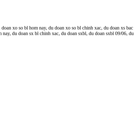
u doan xo so bl hom nay, du doan xo so bl chinh xac, du doan xs bac
m nay, du doan sx bl chinh xac, du doan sxbl, du doan sxbl 09/06, du