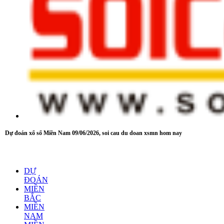
Dự đoán xổ số Miền Nam 09/06/2026, soi cau du doan xsmn hom nay
DỰ
ĐOÁN
MIỀN
BẮC
MIỀN
NAM