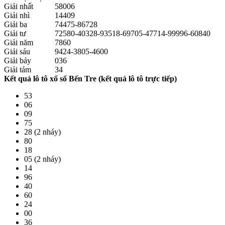
Giải nhất
58006
Giải nhì
14409
Giải ba
74475-86728
Giải tư
72580-40328-93518-69705-47714-99996-60840
Giải năm
7860
Giải sáu
9424-3805-4600
Giải bảy
036
Giải tám
34
Kết quả lô tô xổ số Bến Tre (kết quả lô tô trực tiếp)
53
06
09
75
28 (2 nháy)
80
18
05 (2 nháy)
14
96
40
60
24
00
36