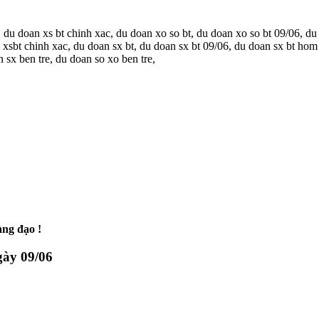
 du doan xs bt chinh xac, du doan xo so bt, du doan xo so bt 09/06, d
 xsbt chinh xac, du doan sx bt, du doan sx bt 09/06, du doan sx bt hom
 sx ben tre, du doan so xo ben tre,
àng đạo !
ày 09/06