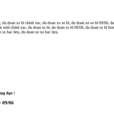
, du doan xs bl chinh xac, du doan xo so bl, du doan xo so bl 09/06, d
n xsbl chinh xac, du doan sx bl, du doan sx bl 09/06, du doan sx bl ho
 sx bac lieu, du doan so xo bac lieu,
àng đạo !
 09/06