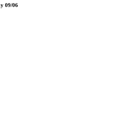
y 09/06