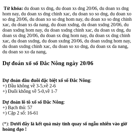
Từ khóa:
du doan xs dng, du doan xs dng 20/06, du doan xs dng
hom nay, du doan xs dng chinh xac, du doan xo so dng, du doan xo
so dng 20/06, du doan xo so dng hom nay, du doan xo so dng chinh
xac, du doan xs da nang, du doan xsdng, du doan xsdng 20/06, du
doan xsdng hom nay, du doan xsdng chinh xac, du doan sx dng, du
doan sx dng 20/06, du doan sx dng hom nay, du doan sx dng chinh
xac, du doan sxdng, du doan sxdng 20/06, du doan sxdng hom nay,
du doan sxdng chinh xac, du doan so xo dng, du doan sx da nang,
du doan so xo da nang,
Dự đoán xổ số Đắc Nông
ngày 20/06
Dự đoán đầu đuôi đặc biệt xổ số Đắc Nông
:
+) Đầu không về 3-5,về 2-6
+) Đuôi không về 5-0,về 1-7
Dự đoán lô tô xổ số Đắc Nông
:
+) Bạch thủ: 57
+) Cặp 2 số: 16-61
(*):
Dưới đây là kết quả máy tính quay số ngẫu nhiên vào giờ
hoàng đạo !