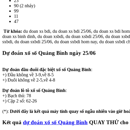
23
90 (2 nháy)
99
11
47
Từ khóa:
du doan xs bdi, du doan xs bdi 25/06, du doan xs bdi hom 
doan xs binh dinh, du doan xsbdi, du doan xsbdi 25/06, du doan xsbd
sxbdi, du doan sxbdi 25/06, du doan sxbdi hom nay, du doan sxbdi ch
Dự đoán xổ số Quảng Bình
ngày 25/06
Dự đoán đầu đuôi đặc biệt xổ số Quảng Bình
:
+) Đầu không về 3-9,về 8-5
+) Đuôi không về 2-5,về 4-8
Dự đoán lô tô xổ số Quảng Bình
:
+) Bạch thủ: 78
+) Cặp 2 số: 62-26
(*):
Dưới đây là kết quả máy tính quay số ngẫu nhiên vào giờ ho
Kết quả
dự đoán xổ số Quảng Bình
QUAY THỬ
cho 