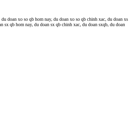
, du doan xo so qb hom nay, du doan xo so qb chinh xac, du doan xs
an sx qb hom nay, du doan sx qb chinh xac, du doan sxqb, du doan