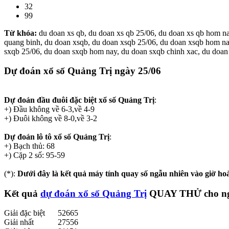
32
99
Từ khóa:
du doan xs qb, du doan xs qb 25/06, du doan xs qb hom na
quang binh, du doan xsqb, du doan xsqb 25/06, du doan xsqb hom nay
sxqb 25/06, du doan sxqb hom nay, du doan sxqb chinh xac, du doan 
Dự đoán xổ số Quảng Trị
ngày 25/06
Dự đoán đầu đuôi đặc biệt xổ số Quảng Trị
:
+) Đầu không về 6-3,về 4-9
+) Đuôi không về 8-0,về 3-2
Dự đoán lô tô xổ số Quảng Trị
:
+) Bạch thủ: 68
+) Cặp 2 số: 95-59
(*):
Dưới đây là kết quả máy tính quay số ngẫu nhiên vào giờ ho
Kết quả
dự đoán xổ số Quảng Trị
QUAY THỬ
cho n
Giải đặc biệt
52665
Giải nhất
27556