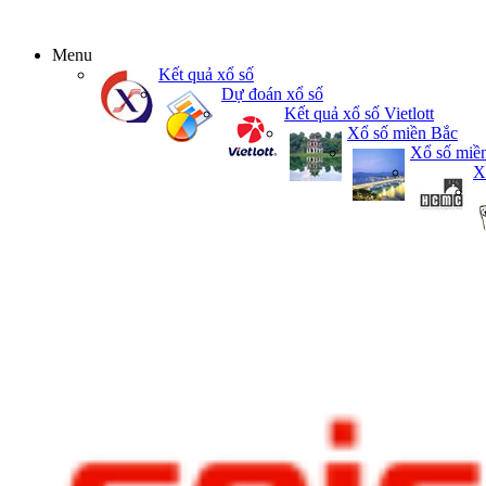
Menu
Kết quả xổ số
Dự đoán xổ số
Kết quả xổ số Vietlott
Xổ số miền Bắc
Xổ số miề
X