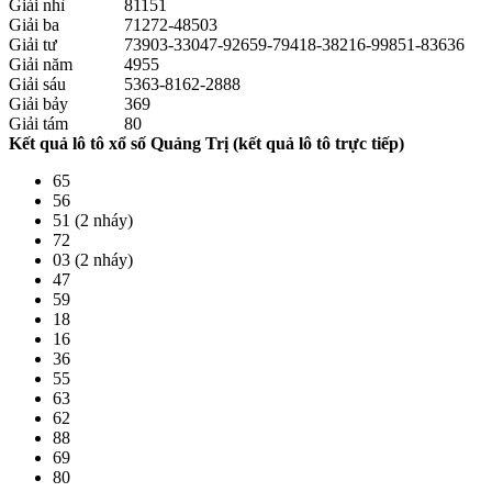
Giải nhì
81151
Giải ba
71272-48503
Giải tư
73903-33047-92659-79418-38216-99851-83636
Giải năm
4955
Giải sáu
5363-8162-2888
Giải bảy
369
Giải tám
80
Kết quả lô tô xổ số Quảng Trị (kết quả lô tô trực tiếp)
65
56
51 (2 nháy)
72
03 (2 nháy)
47
59
18
16
36
55
63
62
88
69
80