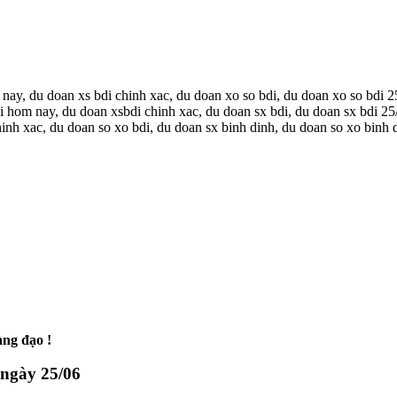
nay, du doan xs bdi chinh xac, du doan xo so bdi, du doan xo so bdi 2
i hom nay, du doan xsbdi chinh xac, du doan sx bdi, du doan sx bdi 25
inh xac, du doan so xo bdi, du doan sx binh dinh, du doan so xo binh 
àng đạo !
ngày 25/06