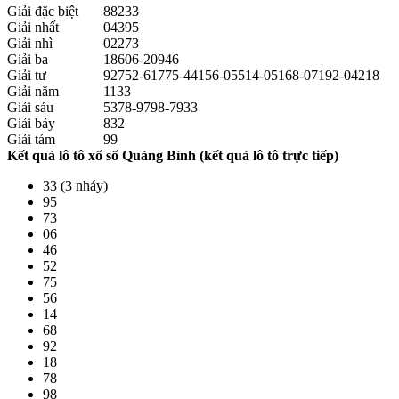
Giải đặc biệt
88233
Giải nhất
04395
Giải nhì
02273
Giải ba
18606-20946
Giải tư
92752-61775-44156-05514-05168-07192-04218
Giải năm
1133
Giải sáu
5378-9798-7933
Giải bảy
832
Giải tám
99
Kết quả lô tô xổ số Quảng Bình (kết quả lô tô trực tiếp)
33 (3 nháy)
95
73
06
46
52
75
56
14
68
92
18
78
98