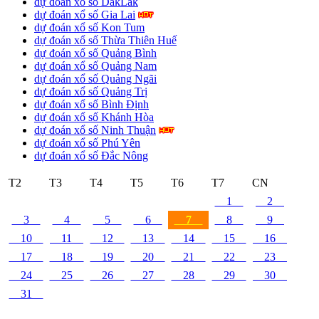
dự đoán xổ số DakLak
dự đoán xổ số Gia Lai
dự đoán xổ số Kon Tum
dự đoán xổ số Thừa Thiên Huế
dự đoán xổ số Quảng Bình
dự đoán xổ số Quảng Nam
dự đoán xổ số Quảng Ngãi
dự đoán xổ số Quảng Trị
dự đoán xổ số Bình Định
dự đoán xổ số Khánh Hòa
dự đoán xổ số Ninh Thuận
dự đoán xổ số Phú Yên
dự đoán xổ số Đắc Nông
T2
T3
T4
T5
T6
T7
CN
1
2
3
4
5
6
7
8
9
10
11
12
13
14
15
16
17
18
19
20
21
22
23
24
25
26
27
28
29
30
31