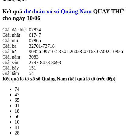
Kết quả
dự đoán xổ số Quảng Nam
QUAY THỬ
cho ngày 30/06
Giải đặc biệt
07874
Giải nhất
61747
Giải nhì
07865
Giải ba
32701-73718
Giải tư
90956-99710-53741-26028-47163-07492-10826
Giải năm
3083
Giải sáu
2797-8478-8693
Giải bảy
151
Giải tám
54
Kết quả lô tô xổ số Quảng Nam (kết quả lô tô trực tiếp)
74
47
65
01
18
56
10
41
28