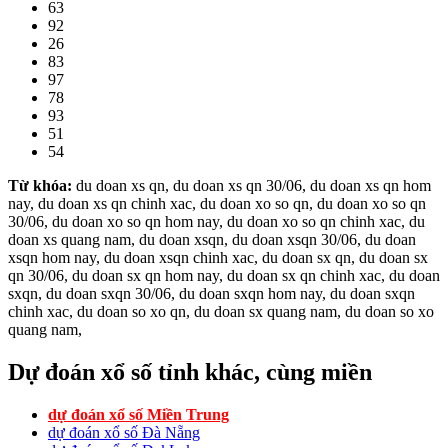
63
92
26
83
97
78
93
51
54
Từ khóa:
du doan xs qn, du doan xs qn 30/06, du doan xs qn hom
nay, du doan xs qn chinh xac, du doan xo so qn, du doan xo so qn
30/06, du doan xo so qn hom nay, du doan xo so qn chinh xac, du
doan xs quang nam, du doan xsqn, du doan xsqn 30/06, du doan
xsqn hom nay, du doan xsqn chinh xac, du doan sx qn, du doan sx
qn 30/06, du doan sx qn hom nay, du doan sx qn chinh xac, du doan
sxqn, du doan sxqn 30/06, du doan sxqn hom nay, du doan sxqn
chinh xac, du doan so xo qn, du doan sx quang nam, du doan so xo
quang nam,
Dự đoán xổ số tỉnh khác, cùng miền
dự đoán xổ số Miền Trung
dự đoán xổ số Đà Nẵng