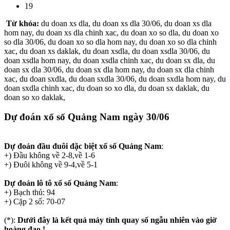
19
Từ khóa:
du doan xs dla, du doan xs dla 30/06, du doan xs dla
hom nay, du doan xs dla chinh xac, du doan xo so dla, du doan xo
so dla 30/06, du doan xo so dla hom nay, du doan xo so dla chinh
xac, du doan xs daklak, du doan xsdla, du doan xsdla 30/06, du
doan xsdla hom nay, du doan xsdla chinh xac, du doan sx dla, du
doan sx dla 30/06, du doan sx dla hom nay, du doan sx dla chinh
xac, du doan sxdla, du doan sxdla 30/06, du doan sxdla hom nay, du
doan sxdla chinh xac, du doan so xo dla, du doan sx daklak, du
doan so xo daklak,
Dự đoán xổ số Quảng Nam
ngày 30/06
Dự đoán đầu đuôi đặc biệt xổ số Quảng Nam
:
+) Đầu không về 2-8,về 1-6
+) Đuôi không về 9-4,về 5-1
Dự đoán lô tô xổ số Quảng Nam
:
+) Bạch thủ: 94
+) Cặp 2 số: 70-07
(*):
Dưới đây là kết quả máy tính quay số ngẫu nhiên vào giờ
hoàng đạo !