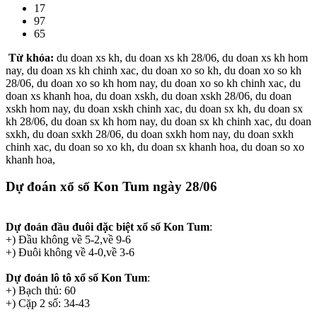
17
97
65
Từ khóa:
du doan xs kh, du doan xs kh 28/06, du doan xs kh hom
nay, du doan xs kh chinh xac, du doan xo so kh, du doan xo so kh
28/06, du doan xo so kh hom nay, du doan xo so kh chinh xac, du
doan xs khanh hoa, du doan xskh, du doan xskh 28/06, du doan
xskh hom nay, du doan xskh chinh xac, du doan sx kh, du doan sx
kh 28/06, du doan sx kh hom nay, du doan sx kh chinh xac, du doan
sxkh, du doan sxkh 28/06, du doan sxkh hom nay, du doan sxkh
chinh xac, du doan so xo kh, du doan sx khanh hoa, du doan so xo
khanh hoa,
Dự đoán xổ số Kon Tum
ngày 28/06
Dự đoán đầu đuôi đặc biệt xổ số Kon Tum
:
+) Đầu không về 5-2,về 9-6
+) Đuôi không về 4-0,về 3-6
Dự đoán lô tô xổ số Kon Tum
:
+) Bạch thủ: 60
+) Cặp 2 số: 34-43