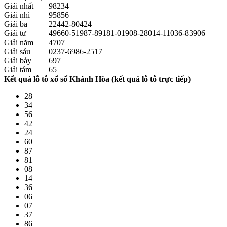
Giải nhất
98234
Giải nhì
95856
Giải ba
22442-80424
Giải tư
49660-51987-89181-01908-28014-11036-83906
Giải năm
4707
Giải sáu
0237-6986-2517
Giải bảy
697
Giải tám
65
Kết quả lô tô xổ số Khánh Hòa (kết quả lô tô trực tiếp)
28
34
56
42
24
60
87
81
08
14
36
06
07
37
86