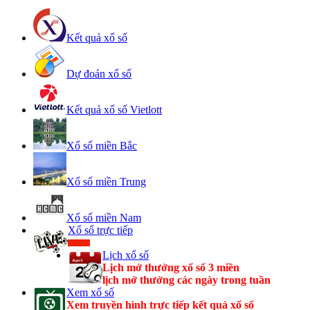
Kết quả xổ số
Dự đoán xổ số
Kết quả xổ số Vietlott
Xổ số miền Bắc
Xổ số miền Trung
Xổ số miền Nam
Xổ số trực tiếp
Lịch xổ số
Lịch mở thưởng xổ số 3 miền
lịch mở thưởng các ngày trong tuần
Xem xổ số
Xem truyền hình trực tiếp kết quả xổ số