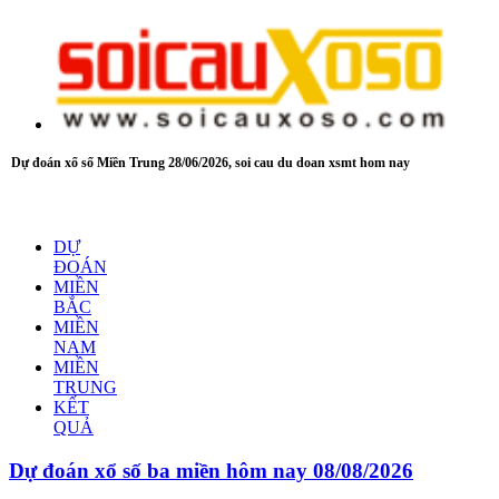
Dự đoán xổ số Miền Trung 28/06/2026, soi cau du doan xsmt hom nay
DỰ
ĐOÁN
MIỀN
BẮC
MIỀN
NAM
MIỀN
TRUNG
KẾT
QUẢ
Dự đoán xổ số ba miền hôm nay 08/08/2026