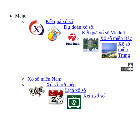
Menu
Kết quả xổ số
Dự đoán xổ số
Kết quả xổ số Vietlott
Xổ số miền Bắc
Xổ số
miền
Trung
Xổ số miền Nam
Xổ số trực tiếp
Lịch xổ số
Xem xổ số