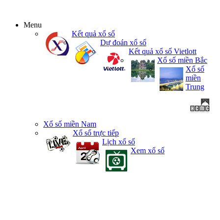
Menu
Kết quả xổ số
Dự đoán xổ số
Kết quả xổ số Vietlott
Xổ số miền Bắc
Xổ số
miền
Trung
Xổ số miền Nam
Xổ số trực tiếp
Lịch xổ số
Xem xổ số