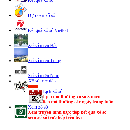
Kết quả xổ số
Dự đoán xổ số
Kết quả xổ số Vietlott
Xổ số miền Bắc
Xổ số miền Trung
Xổ số miền Nam
Xổ số trực tiếp
Lịch xổ số
Lịch mở thưởng xổ số 3 miền
lịch mở thưởng các ngày trong tuần
Xem xổ số
Xem truyền hình trực tiếp kết quả xổ số
xem xổ số trực tiếp trên tivi