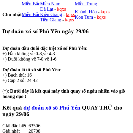
Miền Bắc
Miền Nam
Miền Trung
Đà Lạt
-
kqxs
Khánh Hòa
-
kqxs
Chủ nhật
Miền Bắc
Kiên Giang
-
kqxs
Kon Tum
-
kqxs
Tiền Giang
-
kqxs
Dự đoán xổ số Phú Yên
ngày 29/06
Dự đoán đầu đuôi đặc biệt xổ số Phú Yên
:
+) Đầu không về 0-8,về 4-3
+) Đuôi không về 7-0,về 1-6
Dự đoán lô tô xổ số Phú Yên
:
+) Bạch thủ: 16
+) Cặp 2 số: 24-42
(*):
Dưới đây là kết quả máy tính quay số ngẫu nhiên vào giờ
hoàng đạo !
Kết quả
dự đoán xổ số Phú Yên
QUAY THỬ
cho
ngày 29/06
Giải đặc biệt
63506
Giải nhất
20708