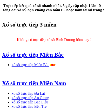
Trực tiếp kết quả xổ số nhanh nhất, 5 giây cập nhật 1 lần từ
tổng đài xổ số, bạn không cần bấm F5 hoặc bấm tải lại trang !
Xổ số trực tiếp 3 miền
Không có trực tiếp xổ số Bình Dương hôm nay !
Xổ số trực tiếp Miền Bắc
xổ số trực tiếp Miền Bắc
Xổ số trực tiếp Miền Nam
xổ số trực tiếp Đà Lạt
xổ số trực tiếp An Giang
xổ số trực tiếp Bạc Liêu
xổ số trực tiếp Bến Tre