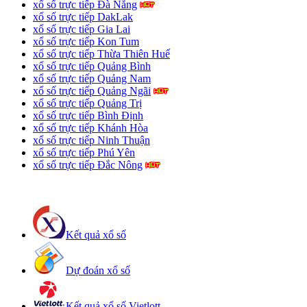
xổ số trực tiếp Đà Nẵng
xổ số trực tiếp DakLak
xổ số trực tiếp Gia Lai
xổ số trực tiếp Kon Tum
xổ số trực tiếp Thừa Thiên Huế
xổ số trực tiếp Quảng Bình
xổ số trực tiếp Quảng Nam
xổ số trực tiếp Quảng Ngãi
xổ số trực tiếp Quảng Trị
xổ số trực tiếp Bình Định
xổ số trực tiếp Khánh Hòa
xổ số trực tiếp Ninh Thuận
xổ số trực tiếp Phú Yên
xổ số trực tiếp Đắc Nông
Kết quả xổ số
Dự đoán xổ số
Kết quả xổ số Vietlott