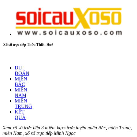
Xổ số trực tiếp Thừa Thiên Huế
DỰ
ĐOÁN
MIỀN
BẮC
MIỀN
NAM
MIỀN
TRUNG
KẾT
QUẢ
Xem xổ số trực tiếp 3 miền, kqxs trực tuyến miền Bắc, miền Trung,
miền Nam, xổ số trực tiếp Minh Ngọc