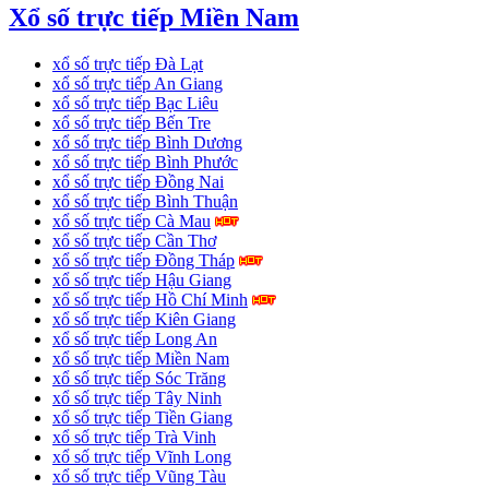
Xổ số trực tiếp Miền Nam
xổ số trực tiếp Đà Lạt
xổ số trực tiếp An Giang
xổ số trực tiếp Bạc Liêu
xổ số trực tiếp Bến Tre
xổ số trực tiếp Bình Dương
xổ số trực tiếp Bình Phước
xổ số trực tiếp Đồng Nai
xổ số trực tiếp Bình Thuận
xổ số trực tiếp Cà Mau
xổ số trực tiếp Cần Thơ
xổ số trực tiếp Đồng Tháp
xổ số trực tiếp Hậu Giang
xổ số trực tiếp Hồ Chí Minh
xổ số trực tiếp Kiên Giang
xổ số trực tiếp Long An
xổ số trực tiếp Miền Nam
xổ số trực tiếp Sóc Trăng
xổ số trực tiếp Tây Ninh
xổ số trực tiếp Tiền Giang
xổ số trực tiếp Trà Vinh
xổ số trực tiếp Vĩnh Long
xổ số trực tiếp Vũng Tàu