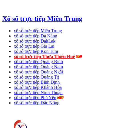
Xổ số trực tiếp Miền Trung
xổ số trực tiếp Miền Trung
xổ số trực tiếp Đà Nẵng
xổ số trực tiếp DakLak
xổ số trực tiếp Gia Lai
xổ số trực tiếp Kon Tum
xổ số trực tiếp Thừa Thiên Huế
xổ số trực tiếp Quảng Bình
xổ số trực tiếp Quảng Nam
xổ số trực tiếp Quảng Ngãi
xổ số trực tiếp Quảng Trị
xổ số trực tiếp Bình Định
xổ số trực tiếp Khánh Hòa
xổ số trực tiếp Ninh Thuận
xổ số trực tiếp Phú Yên
xổ số trực tiếp Đắc Nông