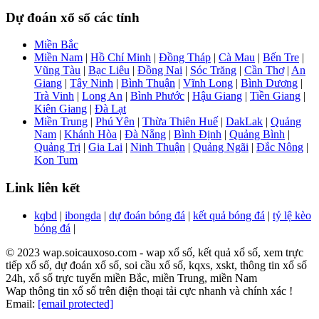
Dự đoán xổ số các tỉnh
Miền Bắc
Miền Nam
|
Hồ Chí Minh
|
Đồng Tháp
|
Cà Mau
|
Bến Tre
|
Vũng Tàu
|
Bạc Liêu
|
Đồng Nai
|
Sóc Trăng
|
Cần Thơ
|
An
Giang
|
Tây Ninh
|
Bình Thuận
|
Vĩnh Long
|
Bình Dương
|
Trà Vinh
|
Long An
|
Bình Phước
|
Hậu Giang
|
Tiền Giang
|
Kiên Giang
|
Đà Lạt
Miền Trung
|
Phú Yên
|
Thừa Thiên Huế
|
DakLak
|
Quảng
Nam
|
Khánh Hòa
|
Đà Nẵng
|
Bình Định
|
Quảng Bình
|
Quảng Trị
|
Gia Lai
|
Ninh Thuận
|
Quảng Ngãi
|
Đắc Nông
|
Kon Tum
Link liên kết
kqbd
|
ibongda
|
dự đoán bóng đá
|
kết quả bóng đá
|
tỷ lệ kèo
bóng đá
|
© 2023 wap.soicauxoso.com - wap xổ số, kết quả xổ số, xem trực
tiếp xổ số, dự đoán xổ số, soi cầu xổ số, kqxs, xskt, thông tin xổ số
24h, xổ số trực tuyến miền Bắc, miền Trung, miền Nam
Wap thông tin xổ số trên điện thoại tải cực nhanh và chính xác !
Email:
[email protected]