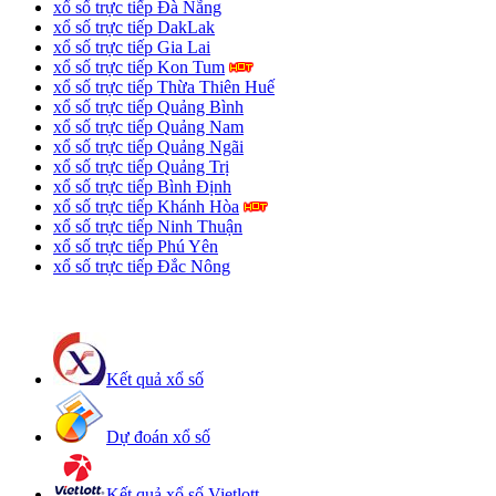
xổ số trực tiếp Đà Nẵng
xổ số trực tiếp DakLak
xổ số trực tiếp Gia Lai
xổ số trực tiếp Kon Tum
xổ số trực tiếp Thừa Thiên Huế
xổ số trực tiếp Quảng Bình
xổ số trực tiếp Quảng Nam
xổ số trực tiếp Quảng Ngãi
xổ số trực tiếp Quảng Trị
xổ số trực tiếp Bình Định
xổ số trực tiếp Khánh Hòa
xổ số trực tiếp Ninh Thuận
xổ số trực tiếp Phú Yên
xổ số trực tiếp Đắc Nông
Kết quả xổ số
Dự đoán xổ số
Kết quả xổ số Vietlott