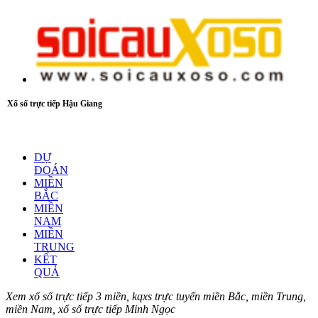
Xổ số trực tiếp Hậu Giang
DỰ
ĐOÁN
MIỀN
BẮC
MIỀN
NAM
MIỀN
TRUNG
KẾT
QUẢ
Xem xổ số trực tiếp 3 miền, kqxs trực tuyến miền Bắc, miền Trung,
miền Nam, xổ số trực tiếp Minh Ngọc