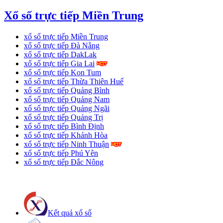
Xổ số trực tiếp Miền Trung
xổ số trực tiếp Miền Trung
xổ số trực tiếp Đà Nẵng
xổ số trực tiếp DakLak
xổ số trực tiếp Gia Lai
xổ số trực tiếp Kon Tum
xổ số trực tiếp Thừa Thiên Huế
xổ số trực tiếp Quảng Bình
xổ số trực tiếp Quảng Nam
xổ số trực tiếp Quảng Ngãi
xổ số trực tiếp Quảng Trị
xổ số trực tiếp Bình Định
xổ số trực tiếp Khánh Hòa
xổ số trực tiếp Ninh Thuận
xổ số trực tiếp Phú Yên
xổ số trực tiếp Đắc Nông
Kết quả xổ số