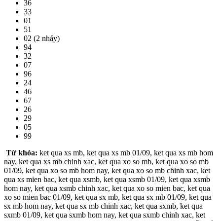
36
33
01
51
02 (2 nháy)
94
32
07
96
24
46
67
26
29
05
99
Từ khóa:
ket qua xs mb, ket qua xs mb 01/09, ket qua xs mb hom
nay, ket qua xs mb chinh xac, ket qua xo so mb, ket qua xo so mb
01/09, ket qua xo so mb hom nay, ket qua xo so mb chinh xac, ket
qua xs mien bac, ket qua xsmb, ket qua xsmb 01/09, ket qua xsmb
hom nay, ket qua xsmb chinh xac, ket qua xo so mien bac, ket qua
xo so mien bac 01/09, ket qua sx mb, ket qua sx mb 01/09, ket qua
sx mb hom nay, ket qua sx mb chinh xac, ket qua sxmb, ket qua
sxmb 01/09, ket qua sxmb hom nay, ket qua sxmb chinh xac, ket