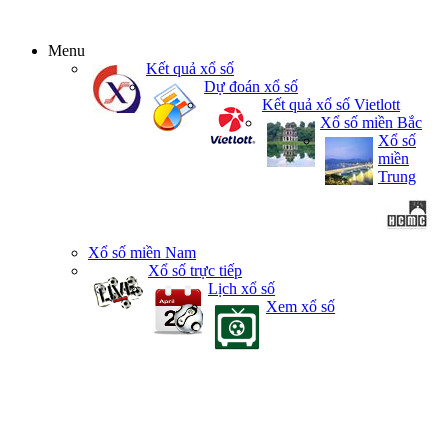
Menu
Kết quả xổ số
Dự đoán xổ số
Kết quả xổ số Vietlott
Xổ số miền Bắc
Xổ số
miền
Trung
Xổ số miền Nam
Xổ số trực tiếp
Lịch xổ số
Xem xổ số