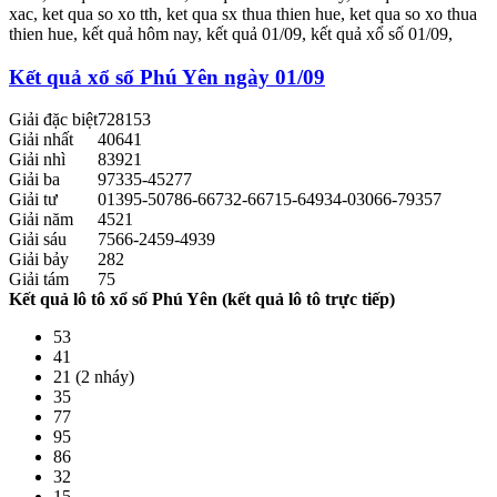
xac, ket qua so xo tth, ket qua sx thua thien hue, ket qua so xo thua
thien hue, kết quả hôm nay, kết quả 01/09, kết quả xổ số 01/09,
Kết quả xổ số Phú Yên ngày 01/09
Giải đặc biệt
728153
Giải nhất
40641
Giải nhì
83921
Giải ba
97335-45277
Giải tư
01395-50786-66732-66715-64934-03066-79357
Giải năm
4521
Giải sáu
7566-2459-4939
Giải bảy
282
Giải tám
75
Kết quả lô tô xổ số Phú Yên (kết quả lô tô trực tiếp)
53
41
21 (2 nháy)
35
77
95
86
32
15