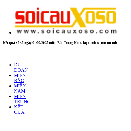
Kết quả xổ số ngày 01/09/2025 miền Bắc Trung Nam, kq xsmb xs mn mt mb
DỰ
ĐOÁN
MIỀN
BẮC
MIỀN
NAM
MIỀN
TRUNG
KẾT
QUẢ