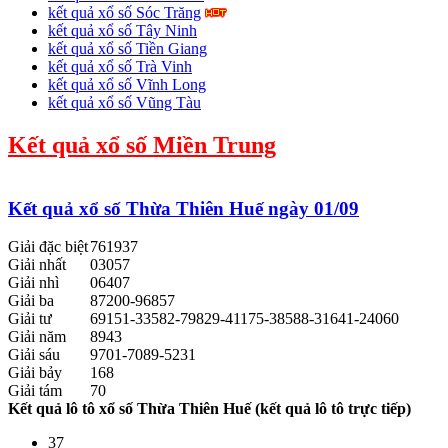
kết quả xổ số Sóc Trăng
kết quả xổ số Tây Ninh
kết quả xổ số Tiền Giang
kết quả xổ số Trà Vinh
kết quả xổ số Vĩnh Long
kết quả xổ số Vũng Tàu
Kết quả xổ số Miền Trung
Kết quả xổ số Thừa Thiên Huế ngày 01/09
Giải đặc biệt
761937
Giải nhất
03057
Giải nhì
06407
Giải ba
87200-96857
Giải tư
69151-33582-79829-41175-38588-31641-24060
Giải năm
8943
Giải sáu
9701-7089-5231
Giải bảy
168
Giải tám
70
Kết quả lô tô xổ số Thừa Thiên Huế (kết quả lô tô trực tiếp)
37