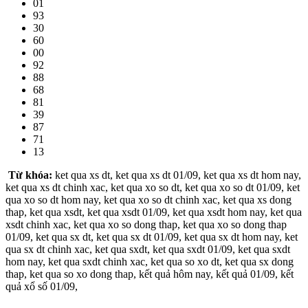
01
93
30
60
00
92
88
68
81
39
87
71
13
Từ khóa:
ket qua xs dt, ket qua xs dt 01/09, ket qua xs dt hom nay,
ket qua xs dt chinh xac, ket qua xo so dt, ket qua xo so dt 01/09, ket
qua xo so dt hom nay, ket qua xo so dt chinh xac, ket qua xs dong
thap, ket qua xsdt, ket qua xsdt 01/09, ket qua xsdt hom nay, ket qua
xsdt chinh xac, ket qua xo so dong thap, ket qua xo so dong thap
01/09, ket qua sx dt, ket qua sx dt 01/09, ket qua sx dt hom nay, ket
qua sx dt chinh xac, ket qua sxdt, ket qua sxdt 01/09, ket qua sxdt
hom nay, ket qua sxdt chinh xac, ket qua so xo dt, ket qua sx dong
thap, ket qua so xo dong thap, kết quả hôm nay, kết quả 01/09, kết
quả xổ số 01/09,