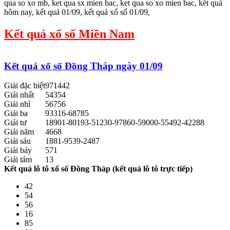
qua so xo mb, ket qua sx mien bac, ket qua so xo mien bac, kết quả
hôm nay, kết quả 01/09, kết quả xổ số 01/09,
Kết quả xổ số Miền Nam
Kết quả xổ số Đồng Tháp ngày 01/09
Giải đặc biệt
971442
Giải nhất
54354
Giải nhì
56756
Giải ba
93316-68785
Giải tư
18901-80193-51230-97860-59000-55492-42288
Giải năm
4668
Giải sáu
1881-9539-2487
Giải bảy
571
Giải tám
13
Kết quả lô tô xổ số Đồng Tháp (kết quả lô tô trực tiếp)
42
54
56
16
85